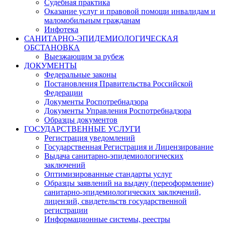
Судебная практика
Оказание услуг и правовой помощи инвалидам и
маломобильным гражданам
Инфотека
САНИТАРНО-ЭПИДЕМИОЛОГИЧЕСКАЯ
ОБСТАНОВКА
Выезжающим за рубеж
ДОКУМЕНТЫ
Федеральные законы
Постановления Правительства Российской
Федерации
Документы Роспотребнадзора
Документы Управления Роспотребнадзора
Образцы документов
ГОСУДАРСТВЕННЫЕ УСЛУГИ
Регистрация уведомлений
Государственная Регистрация и Лицензирование
Выдача санитарно-эпидемиологических
заключений
Оптимизированные стандарты услуг
Образцы заявлений на выдачу (переоформление)
санитарно-эпидемиологических заключений,
лицензий, свидетельств государственной
регистрации
Информационные системы, реестры