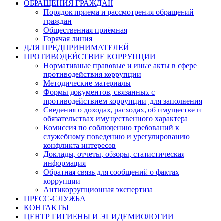
ОБРАЩЕНИЯ ГРАЖДАН
Порядок приема и рассмотрения обращений
граждан
Общественная приёмная
Горячая линия
ДЛЯ ПРЕДПРИНИМАТЕЛЕЙ
ПРОТИВОДЕЙСТВИЕ КОРРУПЦИИ
Нормативные правовые и иные акты в сфере
противодействия коррупции
Методические материалы
Формы документов, связанных с
противодействием коррупции, для заполнения
Сведения о доходах, расходах, об имуществе и
обязательствах имущественного характера
Комиссия по соблюдению требований к
служебному поведению и урегулированию
конфликта интересов
Доклады, отчеты, обзоры, статистическая
информация
Обратная связь для сообщений о фактах
коррупции
Антикоррупционная экспертиза
ПРЕСС-СЛУЖБА
КОНТАКТЫ
ЦЕНТР ГИГИЕНЫ И ЭПИДЕМИОЛОГИИ