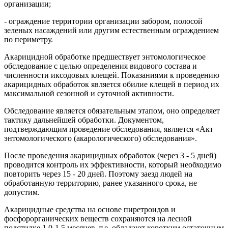
организации;
- ограждение территории организации забором, полосой
зеленых насаждений или другим естественным ограждением
по периметру.
Акарицидной обработке предшествует энтомологическое
обследование с целью определения видового состава и
численности иксодовых клещей. Показаниями к проведению
акарицидных обработок является обилие клещей в период их
максимальной сезонной и суточной активности.
Обследование является обязательным этапом, оно определяет
тактику дальнейшей обработки. Документом,
подтверждающим проведение обследования, является «Акт
энтомологического (акарологического) обследования».
После проведения акарицидных обработок (через 3 - 5 дней)
проводится контроль их эффективности, который необходимо
повторить через 15 - 20 дней. Поэтому заезд людей на
обработанную территорию, ранее указанного срока, не
допустим.
Акарицидные средства на основе пиретроидов и
фосфорорганических веществ сохраняются на лесной
подстилке 1,0-1,5 месяцев, т.е. обладают коротким остаточным