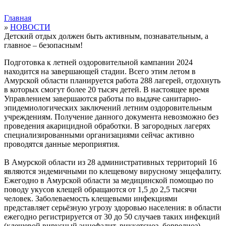
Главная
»
НОВОСТИ
Детский отдых должен быть активным, познавательным, а
главное – безопасным!
Подготовка к летней оздоровительной кампании 2024
находится на завершающей стадии. Всего этим летом в
Амурской области планируется работа 288 лагерей, отдохнуть
в которых смогут более 20 тысяч детей. В настоящее время
Управлением завершаются работы по выдаче санитарно-
эпидемиологических заключений летним оздоровительным
учреждениям. Получение данного документа невозможно без
проведения акарицидной обработки. В загородных лагерях
специализированными организациями сейчас активно
проводятся данные мероприятия.
В Амурской области из 28 административных территорий 16
являются эндемичными по клещевому вирусному энцефалиту.
Ежегодно в Амурской области за медицинской помощью по
поводу укусов клещей обращаются от 1,5 до 2,5 тысячи
человек. Заболеваемость клещевыми инфекциями
представляет серьёзную угрозу здоровью населения: в области
ежегодно регистрируется от 30 до 50 случаев таких инфекций
(клещевой вирусный энцефалит, риккетсиоз, боррелиоз).