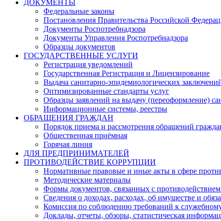
ДОКУМЕНТЫ
Федеральные законы
Постановления Правительства Российской Федера
Документы Роспотребнадзора
Документы Управления Роспотребнадзора
Образцы документов
ГОСУДАРСТВЕННЫЕ УСЛУГИ
Регистрация уведомлений
Государственная Регистрация и Лицензирование
Выдача санитарно-эпидемиологических заключени
Оптимизированные стандарты услуг
Образцы заявлений на выдачу (переоформление) са
Информационные системы, реестры
ОБРАЩЕНИЯ ГРАЖДАН
Порядок приема и рассмотрения обращений гражда
Общественная приёмная
Горячая линия
ДЛЯ ПРЕДПРИНИМАТЕЛЕЙ
ПРОТИВОДЕЙСТВИЕ КОРРУПЦИИ
Нормативные правовые и иные акты в сфере проти
Методические материалы
Формы документов, связанных с противодействием
Сведения о доходах, расходах, об имуществе и обяз
Комиссия по соблюдению требований к служебному
Доклады, отчеты, обзоры, статистическая информа