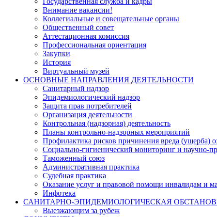
Государственная служба и кадры
Внимание вакансии!
Коллегиальные и совещательные органы
Общественный совет
Аттестационная комиссия
Профессиональная ориентация
Закупки
История
Виртуальный музей
ОСНОВНЫЕ НАПРАВЛЕНИЯ ДЕЯТЕЛЬНОСТИ
Санитарный надзор
Эпидемиологический надзор
Защита прав потребителей
Организация деятельности
Контрольная (надзорная) деятельность
Планы контрольно-надзорных мероприятий
Профилактика рисков причинения вреда (ущерба) 
Социально-гигиенический мониторинг и научно-пр
Таможенный союз
Административная практика
Судебная практика
Оказание услуг и правовой помощи инвалидам и 
Инфотека
САНИТАРНО-ЭПИДЕМИОЛОГИЧЕСКАЯ ОБСТАНО
Выезжающим за рубеж