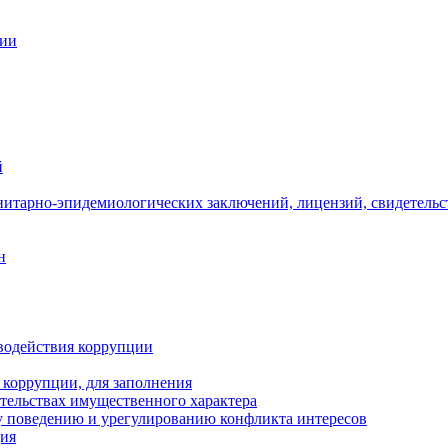
ции
й
нитарно-эпидемиологических заключений, лицензий, свидетельс
н
водействия коррупции
 коррупции, для заполнения
ательствах имущественного характера
 поведению и урегулированию конфликта интересов
ция