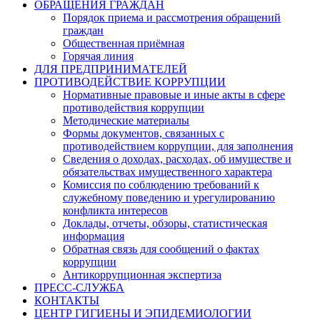
ОБРАЩЕНИЯ ГРАЖДАН
Порядок приема и рассмотрения обращений
граждан
Общественная приёмная
Горячая линия
ДЛЯ ПРЕДПРИНИМАТЕЛЕЙ
ПРОТИВОДЕЙСТВИЕ КОРРУПЦИИ
Нормативные правовые и иные акты в сфере
противодействия коррупции
Методические материалы
Формы документов, связанных с
противодействием коррупции, для заполнения
Сведения о доходах, расходах, об имуществе и
обязательствах имущественного характера
Комиссия по соблюдению требований к
служебному поведению и урегулированию
конфликта интересов
Доклады, отчеты, обзоры, статистическая
информация
Обратная связь для сообщений о фактах
коррупции
Антикоррупционная экспертиза
ПРЕСС-СЛУЖБА
КОНТАКТЫ
ЦЕНТР ГИГИЕНЫ И ЭПИДЕМИОЛОГИИ