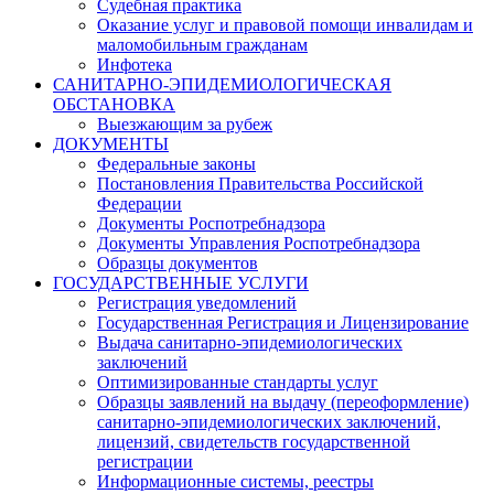
Судебная практика
Оказание услуг и правовой помощи инвалидам и
маломобильным гражданам
Инфотека
САНИТАРНО-ЭПИДЕМИОЛОГИЧЕСКАЯ
ОБСТАНОВКА
Выезжающим за рубеж
ДОКУМЕНТЫ
Федеральные законы
Постановления Правительства Российской
Федерации
Документы Роспотребнадзора
Документы Управления Роспотребнадзора
Образцы документов
ГОСУДАРСТВЕННЫЕ УСЛУГИ
Регистрация уведомлений
Государственная Регистрация и Лицензирование
Выдача санитарно-эпидемиологических
заключений
Оптимизированные стандарты услуг
Образцы заявлений на выдачу (переоформление)
санитарно-эпидемиологических заключений,
лицензий, свидетельств государственной
регистрации
Информационные системы, реестры