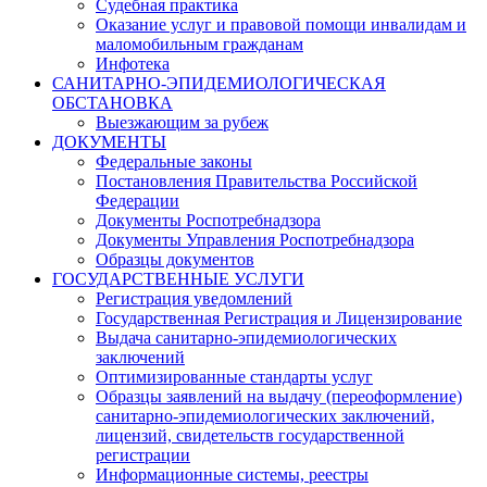
Судебная практика
Оказание услуг и правовой помощи инвалидам и
маломобильным гражданам
Инфотека
САНИТАРНО-ЭПИДЕМИОЛОГИЧЕСКАЯ
ОБСТАНОВКА
Выезжающим за рубеж
ДОКУМЕНТЫ
Федеральные законы
Постановления Правительства Российской
Федерации
Документы Роспотребнадзора
Документы Управления Роспотребнадзора
Образцы документов
ГОСУДАРСТВЕННЫЕ УСЛУГИ
Регистрация уведомлений
Государственная Регистрация и Лицензирование
Выдача санитарно-эпидемиологических
заключений
Оптимизированные стандарты услуг
Образцы заявлений на выдачу (переоформление)
санитарно-эпидемиологических заключений,
лицензий, свидетельств государственной
регистрации
Информационные системы, реестры