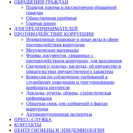
ОБРАЩЕНИЯ ГРАЖДАН
Порядок приема и рассмотрения обращений
граждан
Общественная приёмная
Горячая линия
ДЛЯ ПРЕДПРИНИМАТЕЛЕЙ
ПРОТИВОДЕЙСТВИЕ КОРРУПЦИИ
Нормативные правовые и иные акты в сфере
противодействия коррупции
Методические материалы
Формы документов, связанных с
противодействием коррупции, для заполнения
Сведения о доходах, расходах, об имуществе и
обязательствах имущественного характера
Комиссия по соблюдению требований к
служебному поведению и урегулированию
конфликта интересов
Доклады, отчеты, обзоры, статистическая
информация
Обратная связь для сообщений о фактах
коррупции
Антикоррупционная экспертиза
ПРЕСС-СЛУЖБА
КОНТАКТЫ
ЦЕНТР ГИГИЕНЫ И ЭПИДЕМИОЛОГИИ