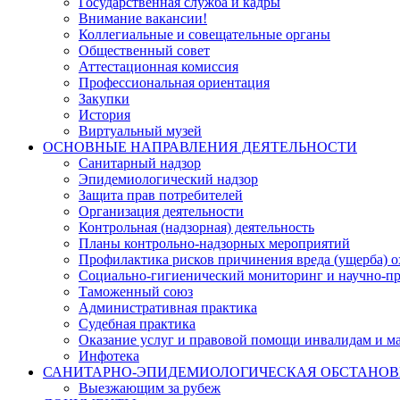
Государственная служба и кадры
Внимание вакансии!
Коллегиальные и совещательные органы
Общественный совет
Аттестационная комиссия
Профессиональная ориентация
Закупки
История
Виртуальный музей
ОСНОВНЫЕ НАПРАВЛЕНИЯ ДЕЯТЕЛЬНОСТИ
Санитарный надзор
Эпидемиологический надзор
Защита прав потребителей
Организация деятельности
Контрольная (надзорная) деятельность
Планы контрольно-надзорных мероприятий
Профилактика рисков причинения вреда (ущерба) 
Социально-гигиенический мониторинг и научно-пр
Таможенный союз
Административная практика
Судебная практика
Оказание услуг и правовой помощи инвалидам и 
Инфотека
САНИТАРНО-ЭПИДЕМИОЛОГИЧЕСКАЯ ОБСТАНО
Выезжающим за рубеж