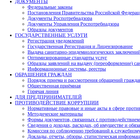
ДОКУМЕНТЫ
Федеральные законы
Постановления Правительства Российской Федера
Документы Роспотребнадзора
Документы Управления Роспотребнадзора
Образцы документов
ГОСУДАРСТВЕННЫЕ УСЛУГИ
Регистрация уведомлений
Государственная Регистрация и Лицензирование
Выдача санитарно-эпидемиологических заключени
Оптимизированные стандарты услуг
Образцы заявлений на выдачу (переоформление) са
Информационные системы, реестры
ОБРАЩЕНИЯ ГРАЖДАН
Порядок приема и рассмотрения обращений гражда
Общественная приёмная
Горячая линия
ДЛЯ ПРЕДПРИНИМАТЕЛЕЙ
ПРОТИВОДЕЙСТВИЕ КОРРУПЦИИ
Нормативные правовые и иные акты в сфере проти
Методические материалы
Формы документов, связанных с противодействием
Сведения о доходах, расходах, об имуществе и обяз
Комиссия по соблюдению требований к служебному
Доклады, отчеты, обзоры, статистическая информа