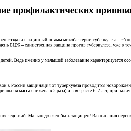
ение профилактических привив
ен создали вакцинный штамм микобактерии туберкулеза – «бацил
 день БЦЖ – единственная вакцина против туберкулеза, уже в т
 детей. Ведь именно у малышей заболевание характеризуется ос
ок в России вакцинация от туберкулеза проводится новорожде
риальная масса снижена в 2 раза) и в возрасте 6–7 лет, при на
 последствий. Малыш должен быть защищен! Вакцинация перено