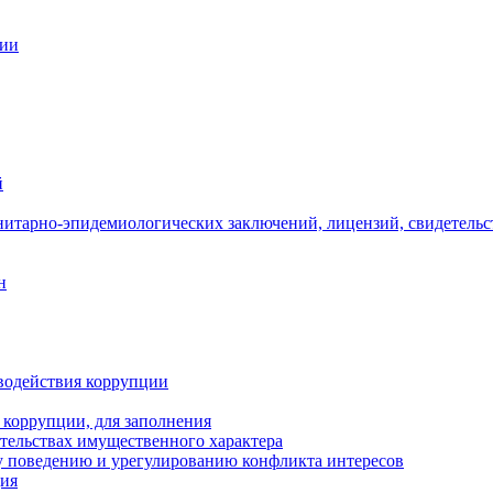
ции
й
нитарно-эпидемиологических заключений, лицензий, свидетельс
н
водействия коррупции
 коррупции, для заполнения
ательствах имущественного характера
 поведению и урегулированию конфликта интересов
ция