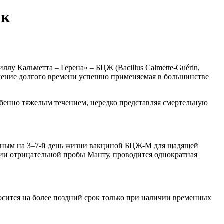
ок
лу Кальметта – Герена» – БЦЖ (Bacillus Calmette-Guérin,
ечение долгого времени успешно применяемая в большинстве
обенно тяжелым течением, нередко представляя смертельную
нным на 3–7-й день жизни вакциной БЦЖ-М для щадящей
личии отрицательной пробы Манту, проводится однократная
сится на более поздний срок только при наличии временных