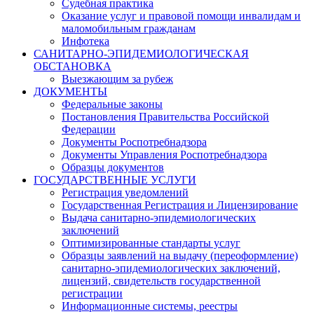
Судебная практика
Оказание услуг и правовой помощи инвалидам и
маломобильным гражданам
Инфотека
САНИТАРНО-ЭПИДЕМИОЛОГИЧЕСКАЯ
ОБСТАНОВКА
Выезжающим за рубеж
ДОКУМЕНТЫ
Федеральные законы
Постановления Правительства Российской
Федерации
Документы Роспотребнадзора
Документы Управления Роспотребнадзора
Образцы документов
ГОСУДАРСТВЕННЫЕ УСЛУГИ
Регистрация уведомлений
Государственная Регистрация и Лицензирование
Выдача санитарно-эпидемиологических
заключений
Оптимизированные стандарты услуг
Образцы заявлений на выдачу (переоформление)
санитарно-эпидемиологических заключений,
лицензий, свидетельств государственной
регистрации
Информационные системы, реестры