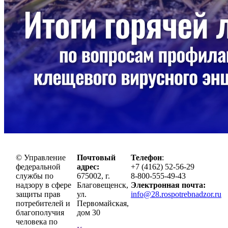
© Управление
Почтовый
Телефон
:
федеральной
адрес:
+7 (4162) 52-56-29
службы по
675002, г.
8-800-555-49-43
надзору в сфере
Благовещенск,
Электронная почта:
защиты прав
ул.
info@28.rospotrebnadzor.ru
потребителей и
Первомайская,
благополучия
дом 30
человека по