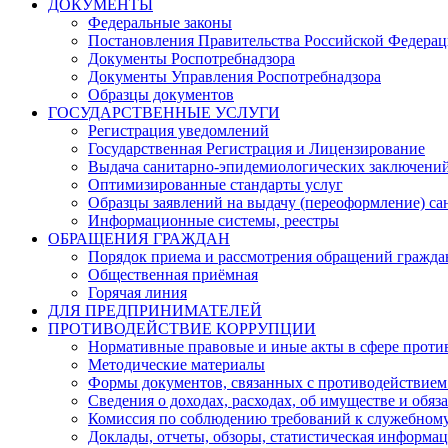
ДОКУМЕНТЫ
Федеральные законы
Постановления Правительства Российской Федера
Документы Роспотребнадзора
Документы Управления Роспотребнадзора
Образцы документов
ГОСУДАРСТВЕННЫЕ УСЛУГИ
Регистрация уведомлений
Государственная Регистрация и Лицензирование
Выдача санитарно-эпидемиологических заключени
Оптимизированные стандарты услуг
Образцы заявлений на выдачу (переоформление) са
Информационные системы, реестры
ОБРАЩЕНИЯ ГРАЖДАН
Порядок приема и рассмотрения обращений гражда
Общественная приёмная
Горячая линия
ДЛЯ ПРЕДПРИНИМАТЕЛЕЙ
ПРОТИВОДЕЙСТВИЕ КОРРУПЦИИ
Нормативные правовые и иные акты в сфере проти
Методические материалы
Формы документов, связанных с противодействием
Сведения о доходах, расходах, об имуществе и обяз
Комиссия по соблюдению требований к служебному
Доклады, отчеты, обзоры, статистическая информа