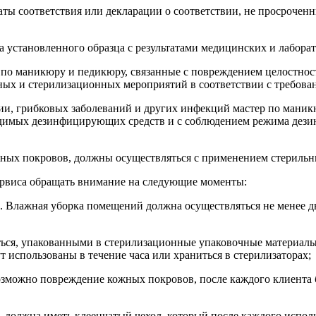
ы соответствия или декларации о соответствии, не просроченн
 установленного образца с результатами медицинских и лабора
и по маникюру и педикюру, связанные с повреждением целостно
ных и стерилизационных мероприятий в соответствии с требова
и, грибковых заболеваний и других инфекций мастер по маник
димых дезинфицирующих средств и с соблюдением режима дези
ных покровов, должны осуществляться с применением стерильн
сервиса обращать внимание на следующие моменты:
е. Влажная уборка помещений должна осуществляться не менее 
ься, упакованными в стерилизационные упаковочные материалы 
т использованы в течение часа или храниться в стерилизаторах;
озможно повреждение кожных покровов, после каждого клиента
, должна иметь клеенчатый чехол, который после каждого испо