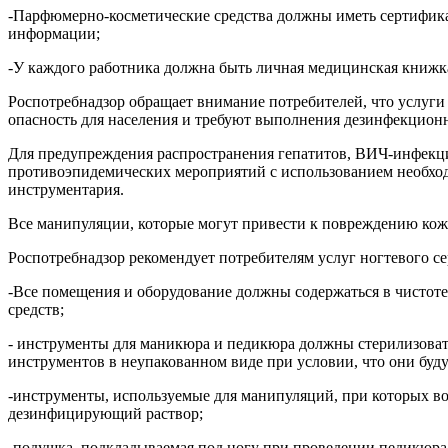
-Парфюмерно-косметические средства должны иметь сертификат
информации;
-У каждого работника должна быть личная медицинская книжка
Роспотребнадзор обращает внимание потребителей, что услуг
опасность для населения и требуют выполнения дезинфекцион
Для предупреждения распространения гепатитов, ВИЧ-инфекци
противоэпидемических мероприятий с использованием необхо
инструментария.
Все манипуляции, которые могут привести к повреждению кож
Роспотребнадзор рекомендует потребителям услуг ногтевого 
-Все помещения и оборудование должны содержаться в чистот
средств;
- инструменты для маникюра и педикюра должны стерилизоват
инструментов в неупакованном виде при условии, что они буду
-инструменты, используемые для манипуляций, при которых в
дезинфицирующий раствор;
-подушка, подкладываемая под ногу при проведении педикюра