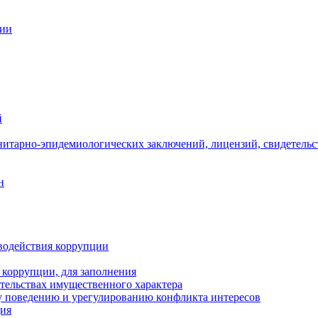
ции
й
нитарно-эпидемиологических заключений, лицензий, свидетельс
н
водействия коррупции
 коррупции, для заполнения
ательствах имущественного характера
 поведению и урегулированию конфликта интересов
ция