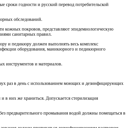
ые сроки годности и русский перевод потребительской
торных обследований.
сти кожных покровов, представляют эпидемиологическую
ниями санитарных правил.
юру и педикюру должен выполнять весь комплекс
нфекции оборудования, маникюрного и педикюрного
ых инструментов и материалов.
двух раз в день с использованием моющих и дезинфицирующих
и в них же храниться. Допускается стерилизация
 без предварительного промывания водой должны помещаться в
льзования должен протираться дезинфицирующим раствором.