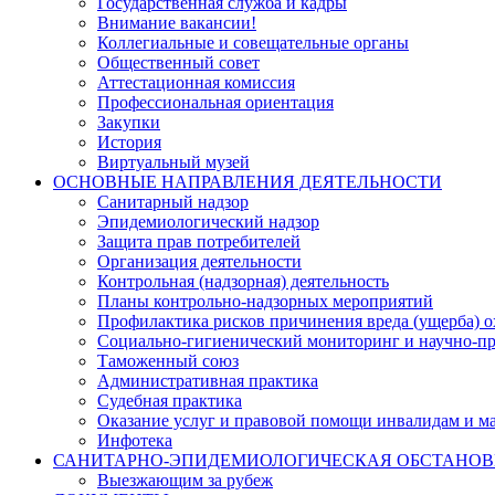
Государственная служба и кадры
Внимание вакансии!
Коллегиальные и совещательные органы
Общественный совет
Аттестационная комиссия
Профессиональная ориентация
Закупки
История
Виртуальный музей
ОСНОВНЫЕ НАПРАВЛЕНИЯ ДЕЯТЕЛЬНОСТИ
Санитарный надзор
Эпидемиологический надзор
Защита прав потребителей
Организация деятельности
Контрольная (надзорная) деятельность
Планы контрольно-надзорных мероприятий
Профилактика рисков причинения вреда (ущерба) 
Социально-гигиенический мониторинг и научно-пр
Таможенный союз
Административная практика
Судебная практика
Оказание услуг и правовой помощи инвалидам и 
Инфотека
САНИТАРНО-ЭПИДЕМИОЛОГИЧЕСКАЯ ОБСТАНО
Выезжающим за рубеж