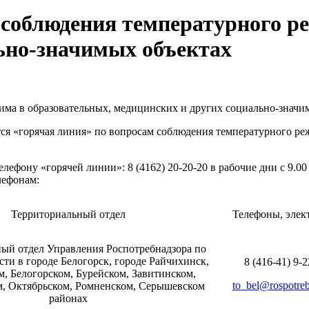
 соблюдения температурного р
ьно-значимых объектах
има в образовательных, медицинских и других социально-значи
ся «горячая линия» по вопросам
соблюдения температурного реж
елефону «горячей линии»:
8 (4162) 20-20-20 в рабочие дни с 9.0
лефонам:
Территориальный отдел
Телефоны, элек
ый отдел Управления Роспотребнадзора по
ти в городе Белогорск, городе Райчихинск,
8 (416-41) 9-
, Белогорском, Бурейском, Завитинском,
to
_
bel
@
rospotre
, Октябрьском, Ромненском, Серышевском
районах