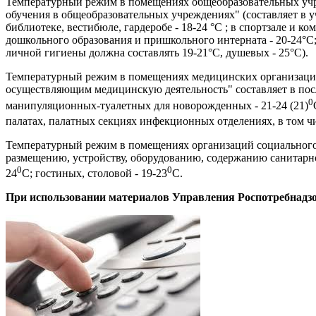
Температурный режим в помещениях
общеобразовательных учр
обучения в общеобразовательных учреждениях" (составляет
в у
библиотеке, вестибюле, гардеробе - 18-24 °C ; в спортзале и 
дошкольного образования и пришкольного интерната - 20-24°C;
личной гигиены должна составлять 19-21°C, душевых - 25°C).
Т
емпературный режим в помещениях медицинских организаци
осуществляющим медицинскую деятельность" составляет в пос
0
манипуляционных-туалетных для новорожденных - 21-24 (21)
палатах, палатных секциях инфекционных отделениях, в том чи
Температурный режим в помещениях организаций социального
размещению, устройству, оборудованию, содержанию санитарн
0
0
24
С; гостиных, столовой - 19-23
С.
При использовании материалов Управления Роспотребнадзор