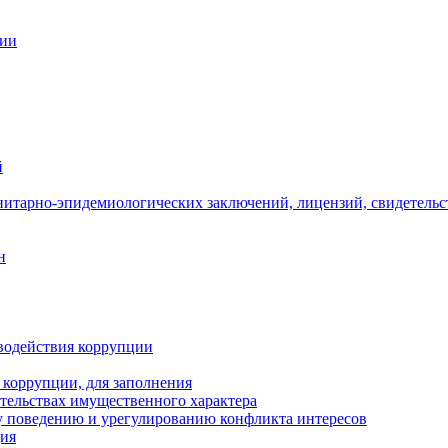
ции
й
нитарно-эпидемиологических заключений, лицензий, свидетельс
н
водействия коррупции
 коррупции, для заполнения
ательствах имущественного характера
 поведению и урегулированию конфликта интересов
ция