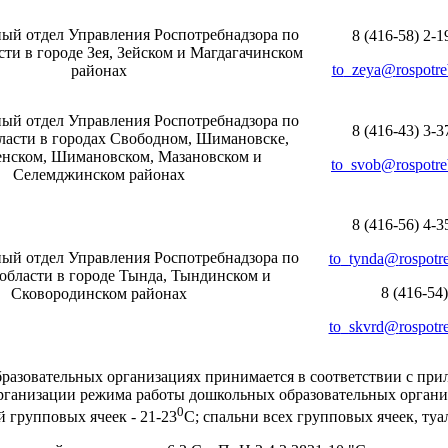
ый отдел Управления Роспотребнадзора по
8 (416-58) 2-1
ти в городе Зея, Зейском и Магдагачинском
to
_
zeya
@
rospotr
районах
ый отдел Управления Роспотребнадзора по
8 (416-43) 3-3
ласти в городах Свободном, Шимановске,
нском, Шимановском, Мазановском и
to
_
svob
@
rospotr
Селемджинском районах
8 (416-56) 4-3
ый отдел Управления Роспотребнадзора по
to
_
tynda
@
rospotr
области в городе Тында, Тындинском и
8 (416-54
Сковородинском районах
to
_
skvrd
@
rospotr
азовательных организациях принимается в соответствии с
при
организации режима работы дошкольных образовательных органи
0
 групповых ячеек - 21-23
С; спальни всех групповых ячеек, ту