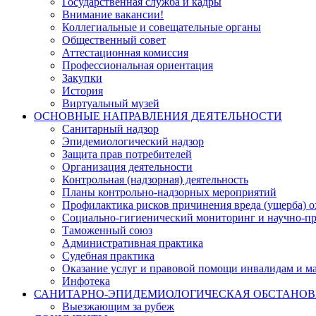
Государственная служба и кадры
Внимание вакансии!
Коллегиальные и совещательные органы
Общественный совет
Аттестационная комиссия
Профессиональная ориентация
Закупки
История
Виртуальный музей
ОСНОВНЫЕ НАПРАВЛЕНИЯ ДЕЯТЕЛЬНОСТИ
Санитарный надзор
Эпидемиологический надзор
Защита прав потребителей
Организация деятельности
Контрольная (надзорная) деятельность
Планы контрольно-надзорных мероприятий
Профилактика рисков причинения вреда (ущерба) 
Социально-гигиенический мониторинг и научно-пр
Таможенный союз
Административная практика
Судебная практика
Оказание услуг и правовой помощи инвалидам и 
Инфотека
САНИТАРНО-ЭПИДЕМИОЛОГИЧЕСКАЯ ОБСТАНО
Выезжающим за рубеж