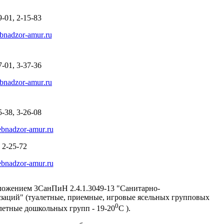
9-01, 2-15-83
ebnadzor
-
amur
.
ru
7-01, 3-37-36
ebnadzor
-
amur
.
ru
5-38, 3-26-08
ebnadzor
-
amur
.
ru
) 2-25-72
ebnadzor
-
amur
.
ru
ложением 3
СанПиН 2.4.1.3049-13 "Санитарно-
заций" (
туалетные,
п
риемные, игровые ясельных групповых
0
алетные дошкольных групп - 19-20
С
).