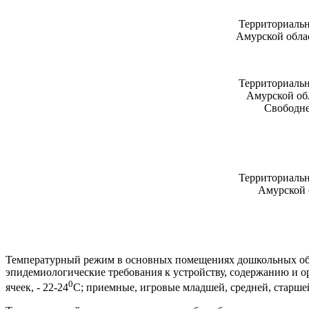
Территориальн
Амурской облас
Территориальн
Амурской об
Свободне
Территориальн
Амурской 
Т
емпературный режим в основных помещениях дошкольных обр
эпидемиологические требования к устройству, содержанию и 
0
ячеек, - 22-24
С; приемные, игровые младшей, средней, старшей