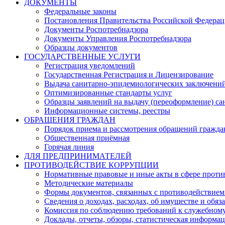
ДОКУМЕНТЫ
Федеральные законы
Постановления Правительства Российской Федера
Документы Роспотребнадзора
Документы Управления Роспотребнадзора
Образцы документов
ГОСУДАРСТВЕННЫЕ УСЛУГИ
Регистрация уведомлений
Государственная Регистрация и Лицензирование
Выдача санитарно-эпидемиологических заключени
Оптимизированные стандарты услуг
Образцы заявлений на выдачу (переоформление) са
Информационные системы, реестры
ОБРАЩЕНИЯ ГРАЖДАН
Порядок приема и рассмотрения обращений гражда
Общественная приёмная
Горячая линия
ДЛЯ ПРЕДПРИНИМАТЕЛЕЙ
ПРОТИВОДЕЙСТВИЕ КОРРУПЦИИ
Нормативные правовые и иные акты в сфере проти
Методические материалы
Формы документов, связанных с противодействием
Сведения о доходах, расходах, об имуществе и обяз
Комиссия по соблюдению требований к служебному
Доклады, отчеты, обзоры, статистическая информа