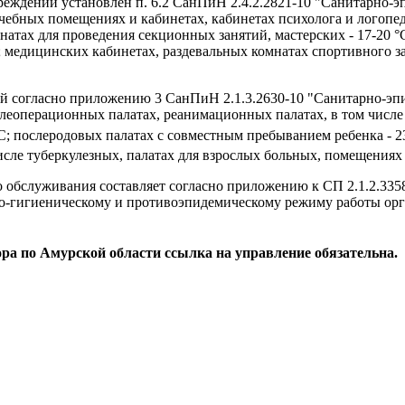
еждений установлен п. 6.2 СанПиН 2.4.2.2821-10 "Санитарно-э
чебных помещениях и кабинетах, кабинетах психолога и логопеда
комнатах для проведения секционных занятий, мастерских - 17-20
 медицинских кабинетах, раздевальных комнатах спортивного зала
й согласно
приложению 3
СанПиН 2.1.3.2630-10 "Санитарно-эпи
леоперационных палатах, реанимационных палатах, в том числе
С; послеродовых палатах с совместным пребыванием ребенка - 23
сле туберкулезных, палатах для взрослых больных, помещениях д
 обслуживания составляет согласно
приложению к
СП 2.1.2.335
о-гигиеническому и противоэпидемическому режиму работы орг
а по Амурской области ссылка на управление обязательна.