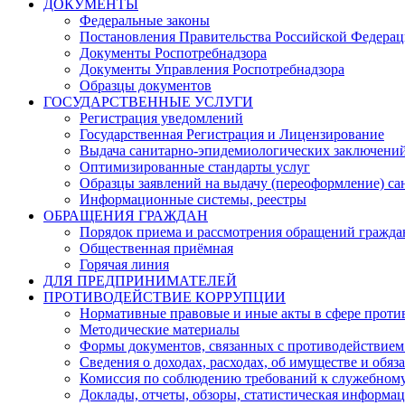
ДОКУМЕНТЫ
Федеральные законы
Постановления Правительства Российской Федера
Документы Роспотребнадзора
Документы Управления Роспотребнадзора
Образцы документов
ГОСУДАРСТВЕННЫЕ УСЛУГИ
Регистрация уведомлений
Государственная Регистрация и Лицензирование
Выдача санитарно-эпидемиологических заключени
Оптимизированные стандарты услуг
Образцы заявлений на выдачу (переоформление) са
Информационные системы, реестры
ОБРАЩЕНИЯ ГРАЖДАН
Порядок приема и рассмотрения обращений гражда
Общественная приёмная
Горячая линия
ДЛЯ ПРЕДПРИНИМАТЕЛЕЙ
ПРОТИВОДЕЙСТВИЕ КОРРУПЦИИ
Нормативные правовые и иные акты в сфере проти
Методические материалы
Формы документов, связанных с противодействием
Сведения о доходах, расходах, об имуществе и обяз
Комиссия по соблюдению требований к служебному
Доклады, отчеты, обзоры, статистическая информа