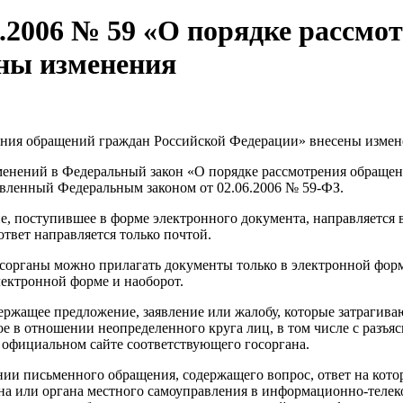
5.2006 № 59 «О порядке рассм
ены изменения
рения обращений граждан Российской Федерации» внесены изме
енений в Федеральный закон «О порядке рассмотрения обращени
овленный Федеральным законом от 02.06.2006 № 59-ФЗ.
ие, поступившее в форме электронного документа, направляется 
твет направляется только почтой.
осорганы можно прилагать документы только в электронной форм
лектронной форме и наоборот.
ержащее предложение, заявление или жалобу, которые затрагива
ое в отношении неопределенного круга лиц, в том числе с разъ
 официальном сайте соответствующего госоргана.
нии письменного обращения, содержащего вопрос, ответ на кот
ана или органа местного самоуправления в информационно-теле