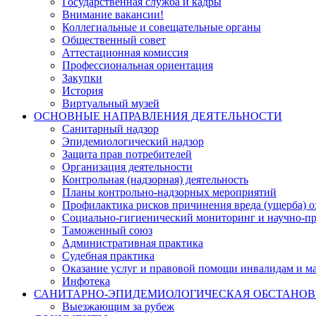
Государственная служба и кадры
Внимание вакансии!
Коллегиальные и совещательные органы
Общественный совет
Аттестационная комиссия
Профессиональная ориентация
Закупки
История
Виртуальный музей
ОСНОВНЫЕ НАПРАВЛЕНИЯ ДЕЯТЕЛЬНОСТИ
Санитарный надзор
Эпидемиологический надзор
Защита прав потребителей
Организация деятельности
Контрольная (надзорная) деятельность
Планы контрольно-надзорных мероприятий
Профилактика рисков причинения вреда (ущерба) 
Социально-гигиенический мониторинг и научно-пр
Таможенный союз
Административная практика
Судебная практика
Оказание услуг и правовой помощи инвалидам и 
Инфотека
САНИТАРНО-ЭПИДЕМИОЛОГИЧЕСКАЯ ОБСТАНО
Выезжающим за рубеж