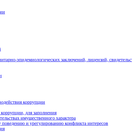
ции
й
нитарно-эпидемиологических заключений, лицензий, свидетельс
н
водействия коррупции
 коррупции, для заполнения
ательствах имущественного характера
 поведению и урегулированию конфликта интересов
ция