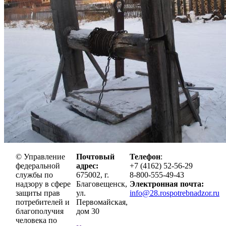
© Управление
Почтовый
Телефон
:
федеральной
адрес:
+7 (4162) 52-56-29
службы по
675002, г.
8-800-555-49-43
надзору в сфере
Благовещенск,
Электронная почта:
защиты прав
ул.
info@28.rospotrebnadzor.ru
потребителей и
Первомайская,
благополучия
дом 30
человека по