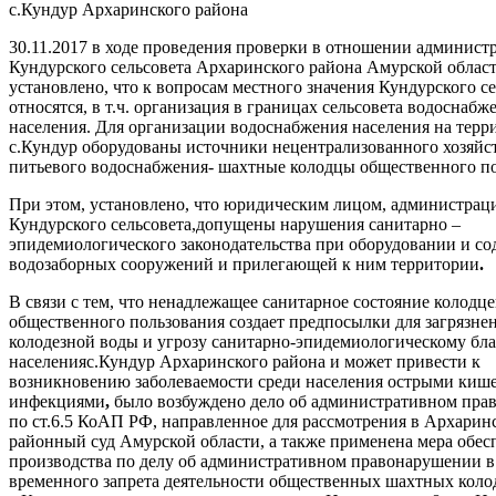
с.Кундур Архаринского района
30.11.2017 в ходе проведения проверки в отношении админист
Кундурского сельсовета Архаринского района Амурской област
установлено, что к вопросам местного значения Кундурского с
относятся, в т.ч. организация в границах сельсовета водоснабж
населения. Для организации водоснабжения населения на терр
с.Кундур оборудованы источники нецентрализованного хозяйс
питьевого водоснабжения- шахтные колодцы общественного по
При этом, установлено, что юридическим лицом, администрац
Кундурского сельсовета,допущены нарушения санитарно –
эпидемиологического законодательства при
оборудовании и с
водозаборных сооружений и прилегающей к ним территории
.
В связи с тем, что ненадлежащее санитарное состояние колодце
общественного пользования создает предпосылки для загрязне
колодезной воды и угрозу санитарно-эпидемиологическому бл
населенияс.Кундур Архаринского района и может привести к
возникновению заболеваемости среди населения острыми ки
инфекциями
,
было возбуждено дело об административном пр
по ст.6.5 КоАП РФ, направленное для рассмотрения в Архарин
районный суд Амурской области, а также применена мера обес
производства по делу об административном правонарушении в
временного запрета деятельности общественных шахтных коло