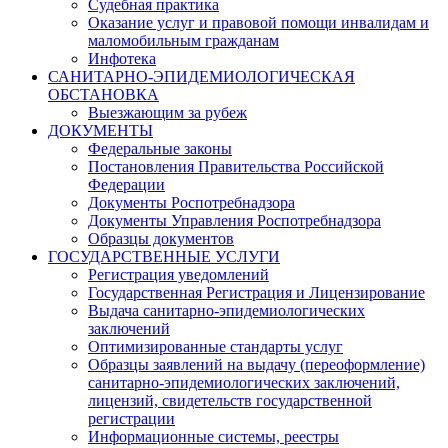
Судебная практика
Оказание услуг и правовой помощи инвалидам и
маломобильным гражданам
Инфотека
САНИТАРНО-ЭПИДЕМИОЛОГИЧЕСКАЯ
ОБСТАНОВКА
Выезжающим за рубеж
ДОКУМЕНТЫ
Федеральные законы
Постановления Правительства Российской
Федерации
Документы Роспотребнадзора
Документы Управления Роспотребнадзора
Образцы документов
ГОСУДАРСТВЕННЫЕ УСЛУГИ
Регистрация уведомлений
Государственная Регистрация и Лицензирование
Выдача санитарно-эпидемиологических
заключений
Оптимизированные стандарты услуг
Образцы заявлений на выдачу (переоформление)
санитарно-эпидемиологических заключений,
лицензий, свидетельств государственной
регистрации
Информационные системы, реестры