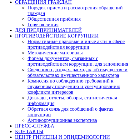
ОБРАЩЕНИЯ ГРАЖДАН
Порядок приема и рассмотрения обращений
граждан
Общественная приёмная
Горячая линия
ДЛЯ ПРЕДПРИНИМАТЕЛЕЙ
ПРОТИВОДЕЙСТВИЕ КОРРУПЦИИ
Нормативные правовые и иные акты в сфере
противодействия коррупции
Методические материалы
Формы документов, связанных с
противодействием коррупции, для заполнения
Сведения о доходах, расходах, об имуществе и
обязательствах имущественного характера
Комиссия по соблюдению требований к
служебному поведению и урегулированию
конфликта интересов
Доклады, отчеты, обзоры, статистическая
информация
Обратная связь для сообщений о фактах
коррупции
Антикоррупционная экспертиза
ПРЕСС-СЛУЖБА
КОНТАКТЫ
ЦЕНТР ГИГИЕНЫ И ЭПИДЕМИОЛОГИИ