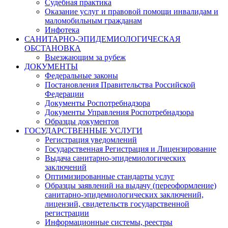
Судебная практика
Оказание услуг и правовой помощи инвалидам и
маломобильным гражданам
Инфотека
САНИТАРНО-ЭПИДЕМИОЛОГИЧЕСКАЯ
ОБСТАНОВКА
Выезжающим за рубеж
ДОКУМЕНТЫ
Федеральные законы
Постановления Правительства Российской
Федерации
Документы Роспотребнадзора
Документы Управления Роспотребнадзора
Образцы документов
ГОСУДАРСТВЕННЫЕ УСЛУГИ
Регистрация уведомлений
Государственная Регистрация и Лицензирование
Выдача санитарно-эпидемиологических
заключений
Оптимизированные стандарты услуг
Образцы заявлений на выдачу (переоформление)
санитарно-эпидемиологических заключений,
лицензий, свидетельств государственной
регистрации
Информационные системы, реестры