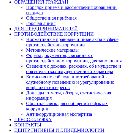
ОБРАЩЕНИЯ ГРАЖДАН
Порядок приема и рассмотрения обращений
граждан
Общественная приёмная
Горячая линия
ДЛЯ ПРЕДПРИНИМАТЕЛЕЙ
ПРОТИВОДЕЙСТВИЕ КОРРУПЦИИ
Нормативные правовые и иные акты в сфере
противодействия коррупции
Методические материалы
Формы документов, связанных с
противодействием коррупции, для заполнения
Сведения о доходах, расходах, об имуществе и
обязательствах имущественного характера
Комиссия по соблюдению требований к
служебному поведению и урегулированию
конфликта интересов
Доклады, отчеты, обзоры, статистическая
информация
Обратная связь для сообщений о фактах
коррупции
Антикоррупционная экспертиза
ПРЕСС-СЛУЖБА
КОНТАКТЫ
ЦЕНТР ГИГИЕНЫ И ЭПИДЕМИОЛОГИИ