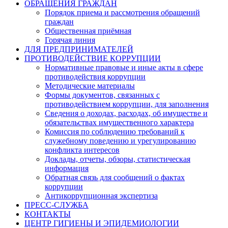
ОБРАЩЕНИЯ ГРАЖДАН
Порядок приема и рассмотрения обращений
граждан
Общественная приёмная
Горячая линия
ДЛЯ ПРЕДПРИНИМАТЕЛЕЙ
ПРОТИВОДЕЙСТВИЕ КОРРУПЦИИ
Нормативные правовые и иные акты в сфере
противодействия коррупции
Методические материалы
Формы документов, связанных с
противодействием коррупции, для заполнения
Сведения о доходах, расходах, об имуществе и
обязательствах имущественного характера
Комиссия по соблюдению требований к
служебному поведению и урегулированию
конфликта интересов
Доклады, отчеты, обзоры, статистическая
информация
Обратная связь для сообщений о фактах
коррупции
Антикоррупционная экспертиза
ПРЕСС-СЛУЖБА
КОНТАКТЫ
ЦЕНТР ГИГИЕНЫ И ЭПИДЕМИОЛОГИИ