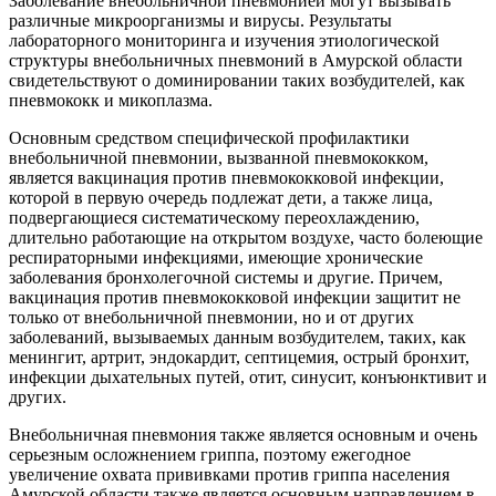
Заболевание внебольничной пневмонией могут вызывать
различные микроорганизмы и вирусы. Результаты
лабораторного мониторинга и изучения этиологической
структуры внебольничных пневмоний в Амурской области
свидетельствуют о доминировании таких возбудителей, как
пневмококк и микоплазма.
Основным средством специфической профилактики
внебольничной пневмонии, вызванной пневмококком,
является вакцинация против пневмококковой инфекции,
которой в первую очередь подлежат дети, а также лица,
подвергающиеся систематическому переохлаждению,
длительно работающие на открытом воздухе, часто болеющие
респираторными инфекциями, имеющие хронические
заболевания бронхолегочной системы и другие. Причем,
вакцинация против пневмококковой инфекции защитит не
только от внебольничной пневмонии, но и от других
заболеваний, вызываемых данным возбудителем, таких, как
менингит, артрит, эндокардит, септицемия, острый бронхит,
инфекции дыхательных путей, отит, синусит, конъюнктивит и
других.
Внебольничная пневмония также является основным и очень
серьезным осложнением гриппа, поэтому ежегодное
увеличение охвата прививками против гриппа населения
Амурской области также является основным направлением в