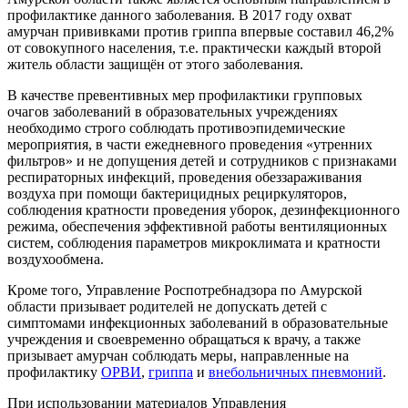
профилактике данного заболевания. В 2017 году охват
амурчан прививками против гриппа впервые составил 46,2%
от совокупного населения, т.е. практически каждый второй
житель области защищён от этого заболевания.
В качестве превентивных мер профилактики групповых
очагов заболеваний в образовательных учреждениях
необходимо строго соблюдать противоэпидемические
мероприятия, в части ежедневного проведения «утренних
фильтров» и не допущения детей и сотрудников с признаками
респираторных инфекций, проведения обеззараживания
воздуха при помощи бактерицидных рециркуляторов,
соблюдения кратности проведения уборок, дезинфекционного
режима, обеспечения эффективной работы вентиляционных
систем, соблюдения параметров микроклимата и кратности
воздухообмена.
Кроме того, Управление Роспотребнадзора по Амурской
области призывает родителей не допускать детей с
симптомами инфекционных заболеваний в образовательные
учреждения и своевременно обращаться к врачу, а также
призывает амурчан соблюдать меры, направленные на
профилактику
ОРВИ
,
гриппа
и
внебольничных пневмоний
.
При использовании материалов Управления