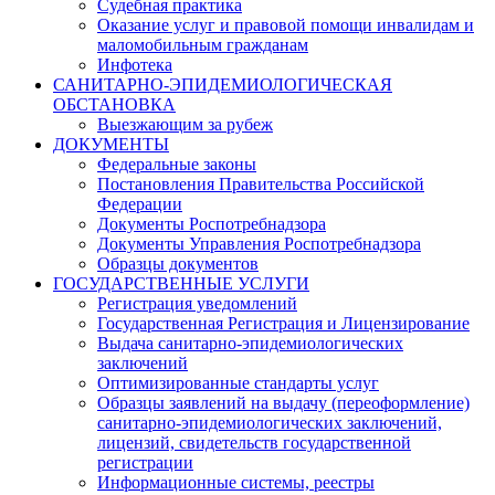
Судебная практика
Оказание услуг и правовой помощи инвалидам и
маломобильным гражданам
Инфотека
САНИТАРНО-ЭПИДЕМИОЛОГИЧЕСКАЯ
ОБСТАНОВКА
Выезжающим за рубеж
ДОКУМЕНТЫ
Федеральные законы
Постановления Правительства Российской
Федерации
Документы Роспотребнадзора
Документы Управления Роспотребнадзора
Образцы документов
ГОСУДАРСТВЕННЫЕ УСЛУГИ
Регистрация уведомлений
Государственная Регистрация и Лицензирование
Выдача санитарно-эпидемиологических
заключений
Оптимизированные стандарты услуг
Образцы заявлений на выдачу (переоформление)
санитарно-эпидемиологических заключений,
лицензий, свидетельств государственной
регистрации
Информационные системы, реестры