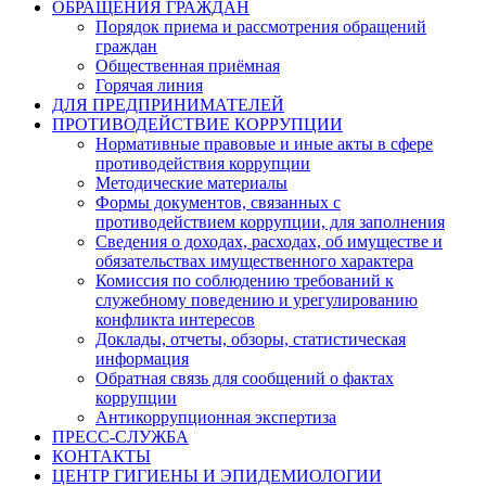
ОБРАЩЕНИЯ ГРАЖДАН
Порядок приема и рассмотрения обращений
граждан
Общественная приёмная
Горячая линия
ДЛЯ ПРЕДПРИНИМАТЕЛЕЙ
ПРОТИВОДЕЙСТВИЕ КОРРУПЦИИ
Нормативные правовые и иные акты в сфере
противодействия коррупции
Методические материалы
Формы документов, связанных с
противодействием коррупции, для заполнения
Сведения о доходах, расходах, об имуществе и
обязательствах имущественного характера
Комиссия по соблюдению требований к
служебному поведению и урегулированию
конфликта интересов
Доклады, отчеты, обзоры, статистическая
информация
Обратная связь для сообщений о фактах
коррупции
Антикоррупционная экспертиза
ПРЕСС-СЛУЖБА
КОНТАКТЫ
ЦЕНТР ГИГИЕНЫ И ЭПИДЕМИОЛОГИИ