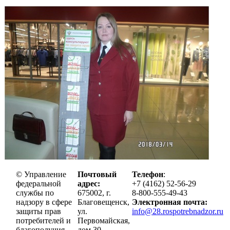
© Управление
Почтовый
Телефон
:
федеральной
адрес:
+7 (4162) 52-56-29
службы по
675002, г.
8-800-555-49-43
надзору в сфере
Благовещенск,
Электронная почта:
защиты прав
ул.
info@28.rospotrebnadzor.ru
потребителей и
Первомайская,
благополучия
дом 30