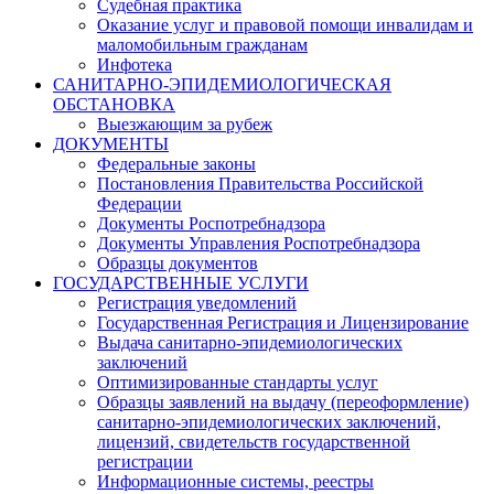
Судебная практика
Оказание услуг и правовой помощи инвалидам и
маломобильным гражданам
Инфотека
САНИТАРНО-ЭПИДЕМИОЛОГИЧЕСКАЯ
ОБСТАНОВКА
Выезжающим за рубеж
ДОКУМЕНТЫ
Федеральные законы
Постановления Правительства Российской
Федерации
Документы Роспотребнадзора
Документы Управления Роспотребнадзора
Образцы документов
ГОСУДАРСТВЕННЫЕ УСЛУГИ
Регистрация уведомлений
Государственная Регистрация и Лицензирование
Выдача санитарно-эпидемиологических
заключений
Оптимизированные стандарты услуг
Образцы заявлений на выдачу (переоформление)
санитарно-эпидемиологических заключений,
лицензий, свидетельств государственной
регистрации
Информационные системы, реестры