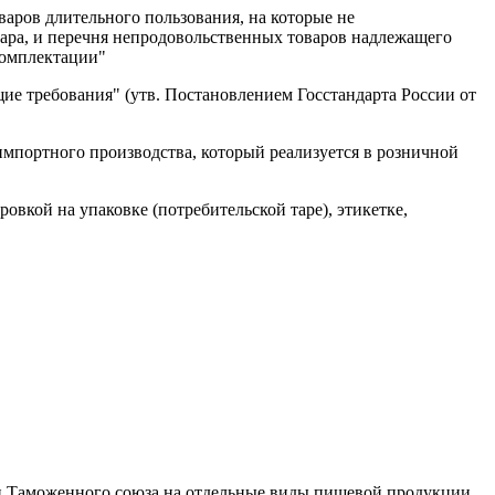
варов длительного пользования, на которые не
вара, и перечня непродовольственных товаров надлежащего
комплектации"
е требования" (утв. Постановлением Госстандарта России от
портного производства, который реализуется в розничной
вкой на упаковке (потребительской таре), этикетке,
и Таможенного союза на отдельные виды пищевой продукции.