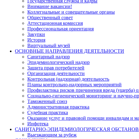
Государственная служба и кадры
Внимание вакансии!
Коллегиальные и совещательные органы
Общественный совет
Аттестационная комиссия
Профессиональная ориентация
Закупки
История
Виртуальный музей
ОСНОВНЫЕ НАПРАВЛЕНИЯ ДЕЯТЕЛЬНОСТИ
Санитарный надзор
Эпидемиологический надзор
Защита прав потребителей
Организация деятельности
Контрольная (надзорная) деятельность
Планы контрольно-надзорных мероприятий
Профилактика рисков причинения вреда (ущерба) 
Социально-гигиенический мониторинг и научно-пр
Таможенный союз
Административная практика
Судебная практика
Оказание услуг и правовой помощи инвалидам и 
Инфотека
САНИТАРНО-ЭПИДЕМИОЛОГИЧЕСКАЯ ОБСТАНО
Выезжающим за рубеж