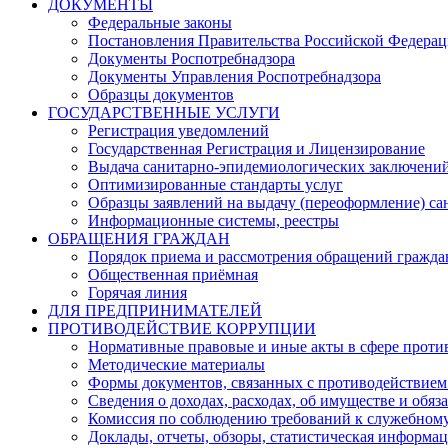
ДОКУМЕНТЫ
Федеральные законы
Постановления Правительства Российской Федера
Документы Роспотребнадзора
Документы Управления Роспотребнадзора
Образцы документов
ГОСУДАРСТВЕННЫЕ УСЛУГИ
Регистрация уведомлений
Государственная Регистрация и Лицензирование
Выдача санитарно-эпидемиологических заключени
Оптимизированные стандарты услуг
Образцы заявлений на выдачу (переоформление) са
Информационные системы, реестры
ОБРАЩЕНИЯ ГРАЖДАН
Порядок приема и рассмотрения обращений гражда
Общественная приёмная
Горячая линия
ДЛЯ ПРЕДПРИНИМАТЕЛЕЙ
ПРОТИВОДЕЙСТВИЕ КОРРУПЦИИ
Нормативные правовые и иные акты в сфере проти
Методические материалы
Формы документов, связанных с противодействием
Сведения о доходах, расходах, об имуществе и обяз
Комиссия по соблюдению требований к служебному
Доклады, отчеты, обзоры, статистическая информа