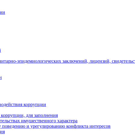
ции
й
нитарно-эпидемиологических заключений, лицензий, свидетельс
н
водействия коррупции
 коррупции, для заполнения
ательствах имущественного характера
 поведению и урегулированию конфликта интересов
ция