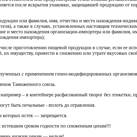
еняется после вскрытия упаковки, защищавшей продукцию от по
одукции или фамилия, имя, отчество и место нахождения индив
ителя), а также в случаях, установленных настоящим техническ
ие и место нахождения организации-импортера или фамилия, им
хождения импортера);
м числе приготовлению пищевой продукции в случае, если ее ис
й, их имуществу, привести к снижению или утрате вкусовых св
олученных с применением генно-модифицированных организмов 
членов Таможенного союза.
например – в контейнере расфасованный творог без этикетки, пр
могут быть печальные - вплоть до отравления.
а которых истек — запрещается.
с истекшим сроком годности по сниженным ценам!!!
 очень низким ценам — нельзя!