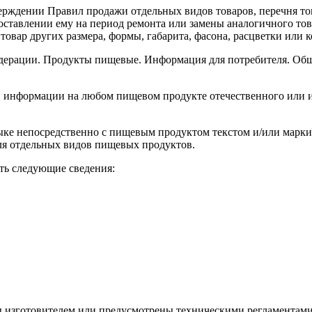
верждении Правил продажи отдельных видов товаров, перечня то
доставлении ему на период ремонта или замены аналогичного то
товар других размера, формы, габарита, фасона, расцветки или 
дерации. Продукты пищевые. Информация для потребителя. Общи
информации на любом пищевом продукте отечественного или им
ке непосредственно с пищевым продуктом текстом и/или маркиро
ля отдельных видов пищевых продуктов.
ь следующие сведения:
ы изготовителем или предусмотрены техническими регламентам