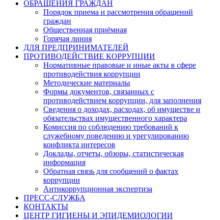
ОБРАЩЕНИЯ ГРАЖДАН
Порядок приема и рассмотрения обращений
граждан
Общественная приёмная
Горячая линия
ДЛЯ ПРЕДПРИНИМАТЕЛЕЙ
ПРОТИВОДЕЙСТВИЕ КОРРУПЦИИ
Нормативные правовые и иные акты в сфере
противодействия коррупции
Методические материалы
Формы документов, связанных с
противодействием коррупции, для заполнения
Сведения о доходах, расходах, об имуществе и
обязательствах имущественного характера
Комиссия по соблюдению требований к
служебному поведению и урегулированию
конфликта интересов
Доклады, отчеты, обзоры, статистическая
информация
Обратная связь для сообщений о фактах
коррупции
Антикоррупционная экспертиза
ПРЕСС-СЛУЖБА
КОНТАКТЫ
ЦЕНТР ГИГИЕНЫ И ЭПИДЕМИОЛОГИИ