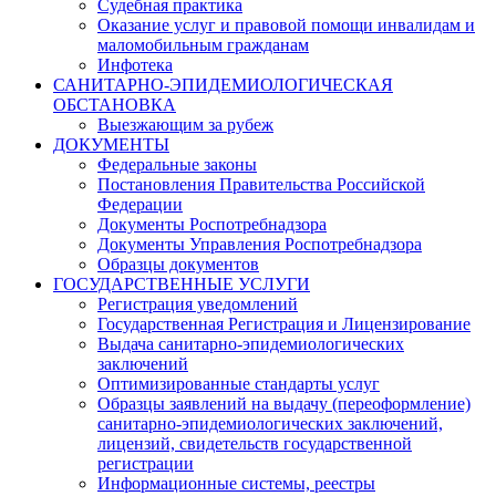
Судебная практика
Оказание услуг и правовой помощи инвалидам и
маломобильным гражданам
Инфотека
САНИТАРНО-ЭПИДЕМИОЛОГИЧЕСКАЯ
ОБСТАНОВКА
Выезжающим за рубеж
ДОКУМЕНТЫ
Федеральные законы
Постановления Правительства Российской
Федерации
Документы Роспотребнадзора
Документы Управления Роспотребнадзора
Образцы документов
ГОСУДАРСТВЕННЫЕ УСЛУГИ
Регистрация уведомлений
Государственная Регистрация и Лицензирование
Выдача санитарно-эпидемиологических
заключений
Оптимизированные стандарты услуг
Образцы заявлений на выдачу (переоформление)
санитарно-эпидемиологических заключений,
лицензий, свидетельств государственной
регистрации
Информационные системы, реестры