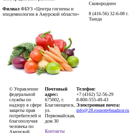
Сковородино
Филиал
ФБУЗ «Центра гигиены и
8 (416-56) 32-6-08 г.
эпидемиологии в Амурской области»
Тында
© Управление
Почтовый
Телефон
:
федеральной
адрес:
+7 (4162) 52-56-29
службы по
675002, г.
8-800-555-49-43
надзору в сфере
Благовещенск,
Электронная почта:
защиты прав
ул.
info@28.rospotrebnadzor.ru
потребителей и
Первомайская,
благополучия
дом 30
человека по
Контакты
Амурской