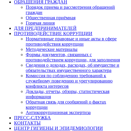
ОБРАЩЕНИЯ ГРАЖДАН
Порядок приема и рассмотрения обращений
граждан
Общественная приёмная
Горячая линия
ДЛЯ ПРЕДПРИНИМАТЕЛЕЙ
ПРОТИВОДЕЙСТВИЕ КОРРУПЦИИ
Нормативные правовые и иные акты в сфере
противодействия коррупции
Методические материалы
Формы документов, связанных с
противодействием коррупции, для заполнения
Сведения о доходах, расходах, об имуществе и
обязательствах имущественного характера
Комиссия по соблюдению требований к
служебному поведению и урегулированию
конфликта интересов
Доклады, отчеты, обзоры, статистическая
информация
Обратная связь для сообщений о фактах
коррупции
Антикоррупционная экспертиза
ПРЕСС-СЛУЖБА
КОНТАКТЫ
ЦЕНТР ГИГИЕНЫ И ЭПИДЕМИОЛОГИИ