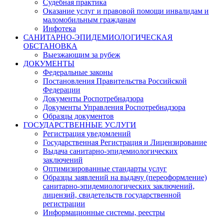
Судебная практика
Оказание услуг и правовой помощи инвалидам и
маломобильным гражданам
Инфотека
САНИТАРНО-ЭПИДЕМИОЛОГИЧЕСКАЯ
ОБСТАНОВКА
Выезжающим за рубеж
ДОКУМЕНТЫ
Федеральные законы
Постановления Правительства Российской
Федерации
Документы Роспотребнадзора
Документы Управления Роспотребнадзора
Образцы документов
ГОСУДАРСТВЕННЫЕ УСЛУГИ
Регистрация уведомлений
Государственная Регистрация и Лицензирование
Выдача санитарно-эпидемиологических
заключений
Оптимизированные стандарты услуг
Образцы заявлений на выдачу (переоформление)
санитарно-эпидемиологических заключений,
лицензий, свидетельств государственной
регистрации
Информационные системы, реестры