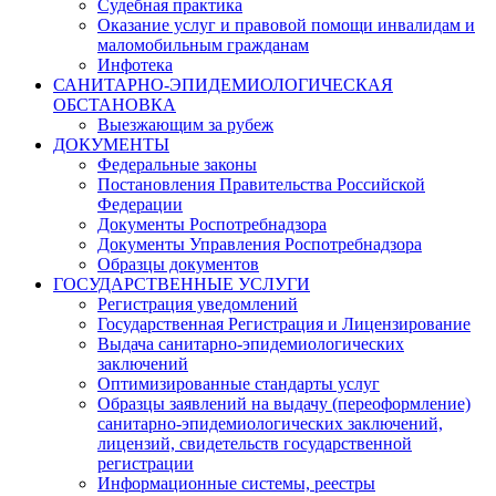
Судебная практика
Оказание услуг и правовой помощи инвалидам и
маломобильным гражданам
Инфотека
САНИТАРНО-ЭПИДЕМИОЛОГИЧЕСКАЯ
ОБСТАНОВКА
Выезжающим за рубеж
ДОКУМЕНТЫ
Федеральные законы
Постановления Правительства Российской
Федерации
Документы Роспотребнадзора
Документы Управления Роспотребнадзора
Образцы документов
ГОСУДАРСТВЕННЫЕ УСЛУГИ
Регистрация уведомлений
Государственная Регистрация и Лицензирование
Выдача санитарно-эпидемиологических
заключений
Оптимизированные стандарты услуг
Образцы заявлений на выдачу (переоформление)
санитарно-эпидемиологических заключений,
лицензий, свидетельств государственной
регистрации
Информационные системы, реестры