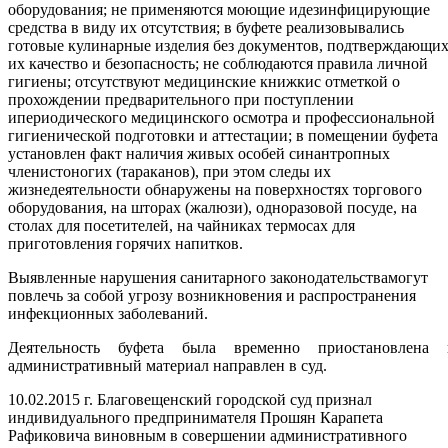
оборудования; не применяются моющие идезинфицирующие
средства в виду их отсутствия; в буфете реализовывались
готовые кулинарные изделия без документов, подтверждающи
их качество и безопасность; не соблюдаются правила личной
гигиены; отсутствуют медицинские книжкис отметкой о
прохождении предварительного при поступлении
ипериодического медицинского осмотра и профессиональной
гигиенической подготовки и аттестации; в помещении буфета
установлен факт наличия живых особей синантропных
членистоногих (тараканов), при этом следы их
жизнедеятельности обнаружены на поверхностях торгового
оборудования, на шторах (жалюзи), одноразовой посуде, на
столах для посетителей, на чайниках термосах для
приготовления горячих напитков.
Выявленные нарушения санитарного законодательствамогут
повлечь за собой угрозу возникновения и распространения
инфекционных заболеваний.
Деятельность буфета была временно приостановлена 
административный материал направлен в суд.
10.02.2015 г. Благовещенский городской суд признал
индивидуального предпринимателя Прошян Карапета
Рафиковича виновным в совершении административного