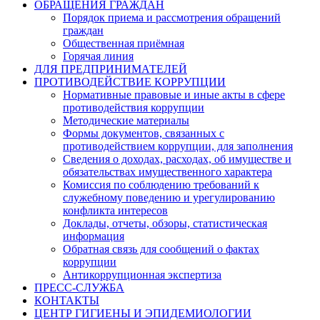
ОБРАЩЕНИЯ ГРАЖДАН
Порядок приема и рассмотрения обращений
граждан
Общественная приёмная
Горячая линия
ДЛЯ ПРЕДПРИНИМАТЕЛЕЙ
ПРОТИВОДЕЙСТВИЕ КОРРУПЦИИ
Нормативные правовые и иные акты в сфере
противодействия коррупции
Методические материалы
Формы документов, связанных с
противодействием коррупции, для заполнения
Сведения о доходах, расходах, об имуществе и
обязательствах имущественного характера
Комиссия по соблюдению требований к
служебному поведению и урегулированию
конфликта интересов
Доклады, отчеты, обзоры, статистическая
информация
Обратная связь для сообщений о фактах
коррупции
Антикоррупционная экспертиза
ПРЕСС-СЛУЖБА
КОНТАКТЫ
ЦЕНТР ГИГИЕНЫ И ЭПИДЕМИОЛОГИИ