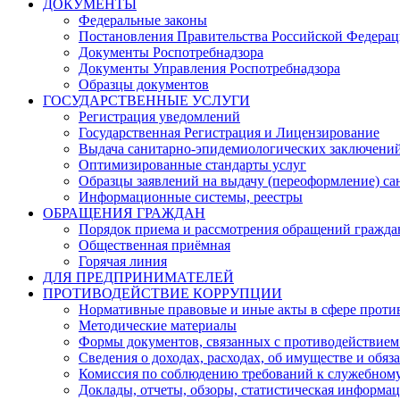
ДОКУМЕНТЫ
Федеральные законы
Постановления Правительства Российской Федера
Документы Роспотребнадзора
Документы Управления Роспотребнадзора
Образцы документов
ГОСУДАРСТВЕННЫЕ УСЛУГИ
Регистрация уведомлений
Государственная Регистрация и Лицензирование
Выдача санитарно-эпидемиологических заключени
Оптимизированные стандарты услуг
Образцы заявлений на выдачу (переоформление) са
Информационные системы, реестры
ОБРАЩЕНИЯ ГРАЖДАН
Порядок приема и рассмотрения обращений гражда
Общественная приёмная
Горячая линия
ДЛЯ ПРЕДПРИНИМАТЕЛЕЙ
ПРОТИВОДЕЙСТВИЕ КОРРУПЦИИ
Нормативные правовые и иные акты в сфере проти
Методические материалы
Формы документов, связанных с противодействием
Сведения о доходах, расходах, об имуществе и обяз
Комиссия по соблюдению требований к служебному
Доклады, отчеты, обзоры, статистическая информа