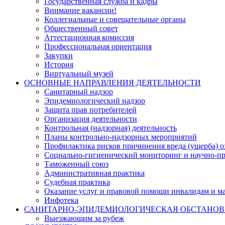
Государственная служба и кадры
Внимание вакансии!
Коллегиальные и совещательные органы
Общественный совет
Аттестационная комиссия
Профессиональная ориентация
Закупки
История
Виртуальный музей
ОСНОВНЫЕ НАПРАВЛЕНИЯ ДЕЯТЕЛЬНОСТИ
Санитарный надзор
Эпидемиологический надзор
Защита прав потребителей
Организация деятельности
Контрольная (надзорная) деятельность
Планы контрольно-надзорных мероприятий
Профилактика рисков причинения вреда (ущерба) 
Социально-гигиенический мониторинг и научно-пр
Таможенный союз
Административная практика
Судебная практика
Оказание услуг и правовой помощи инвалидам и 
Инфотека
САНИТАРНО-ЭПИДЕМИОЛОГИЧЕСКАЯ ОБСТАНО
Выезжающим за рубеж