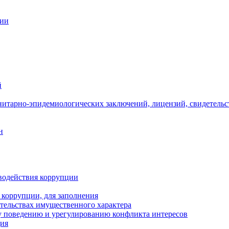
ции
й
нитарно-эпидемиологических заключений, лицензий, свидетельс
н
водействия коррупции
 коррупции, для заполнения
ательствах имущественного характера
 поведению и урегулированию конфликта интересов
ция