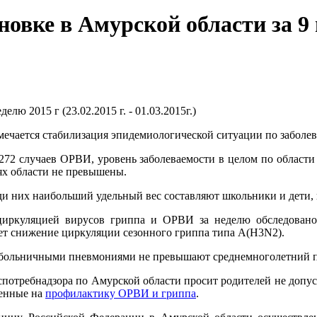
вке в Амурской области за 9 не
лю 2015 г (23.02.2015 г. - 01.03.2015г.)
мечается стабилизация эпидемиологической ситуации по забол
272 случаев ОРВИ, уровень заболеваемости в целом по област
ях области не превышены.
среди них наибольший удельный вес составляют школьники и дет
 циркуляцией вирусов гриппа и ОРВИ за неделю обследован
ет снижение циркуляции сезонного гриппа типа А(H3N2).
больничными пневмониями не превышают среднемноголетний п
спотребнадзора по Амурской области просит родителей не допу
ленные на
профилактику ОРВИ и гриппа
.