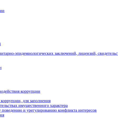
ции
й
нитарно-эпидемиологических заключений, лицензий, свидетельс
н
водействия коррупции
 коррупции, для заполнения
ательствах имущественного характера
 поведению и урегулированию конфликта интересов
ция