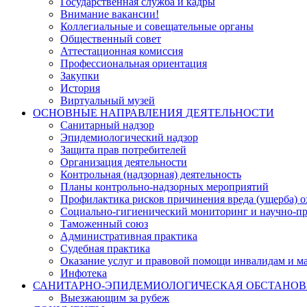
Государственная служба и кадры
Внимание вакансии!
Коллегиальные и совещательные органы
Общественный совет
Аттестационная комиссия
Профессиональная ориентация
Закупки
История
Виртуальный музей
ОСНОВНЫЕ НАПРАВЛЕНИЯ ДЕЯТЕЛЬНОСТИ
Санитарный надзор
Эпидемиологический надзор
Защита прав потребителей
Организация деятельности
Контрольная (надзорная) деятельность
Планы контрольно-надзорных мероприятий
Профилактика рисков причинения вреда (ущерба) 
Социально-гигиенический мониторинг и научно-пр
Таможенный союз
Административная практика
Судебная практика
Оказание услуг и правовой помощи инвалидам и 
Инфотека
САНИТАРНО-ЭПИДЕМИОЛОГИЧЕСКАЯ ОБСТАНО
Выезжающим за рубеж