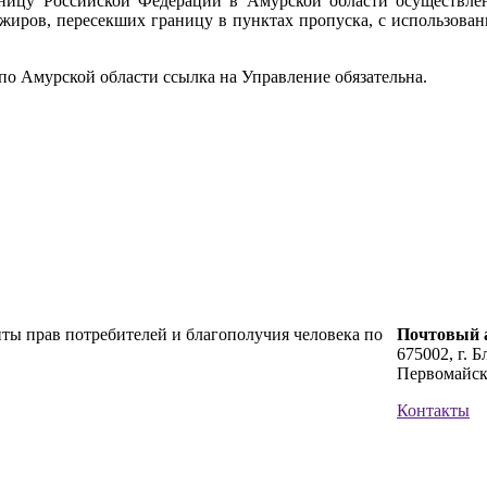
аницу Российской Федерации в Амурской области осуществле
ажиров, пересекших границу в пунктах пропуска, с использова
о Амурской области ссылка на Управление обязательна.
ты прав потребителей и благополучия человека по
Почтовый а
675002, г. Б
Первомайск
Контакты