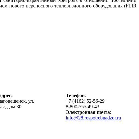
н санитарно-карантинный контроль в отношении 100 единиц
нием нового переносного тепловизионного оборудования (FLIR
дрес:
Телефон
:
лаговещенск, ул.
+7 (4162) 52-56-29
ая, дом 30
8-800-555-49-43
Электронная почта:
info@28.rospotrebnadzor.ru