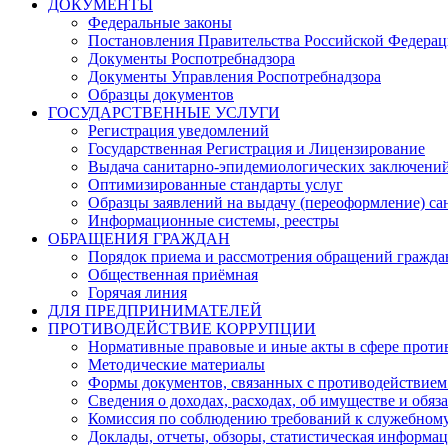
ДОКУМЕНТЫ
Федеральные законы
Постановления Правительства Российской Федера
Документы Роспотребнадзора
Документы Управления Роспотребнадзора
Образцы документов
ГОСУДАРСТВЕННЫЕ УСЛУГИ
Регистрация уведомлений
Государственная Регистрация и Лицензирование
Выдача санитарно-эпидемиологических заключени
Оптимизированные стандарты услуг
Образцы заявлений на выдачу (переоформление) са
Информационные системы, реестры
ОБРАЩЕНИЯ ГРАЖДАН
Порядок приема и рассмотрения обращений гражда
Общественная приёмная
Горячая линия
ДЛЯ ПРЕДПРИНИМАТЕЛЕЙ
ПРОТИВОДЕЙСТВИЕ КОРРУПЦИИ
Нормативные правовые и иные акты в сфере проти
Методические материалы
Формы документов, связанных с противодействием
Сведения о доходах, расходах, об имуществе и обяз
Комиссия по соблюдению требований к служебному
Доклады, отчеты, обзоры, статистическая информа