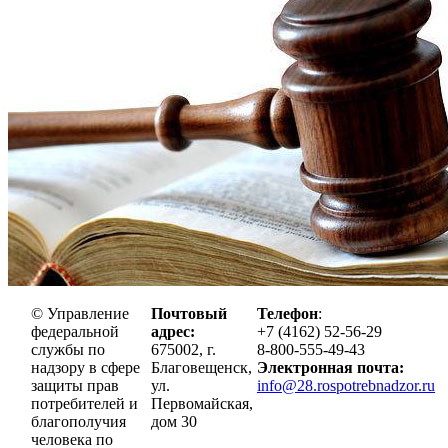
© Управление
Почтовый
Телефон
:
федеральной
адрес:
+7 (4162) 52-56-29
службы по
675002, г.
8-800-555-49-43
надзору в сфере
Благовещенск,
Электронная почта:
защиты прав
ул.
info@28.rospotrebnadzor.ru
потребителей и
Первомайская,
благополучия
дом 30
человека по