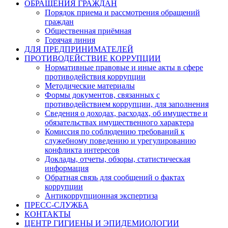
ОБРАЩЕНИЯ ГРАЖДАН
Порядок приема и рассмотрения обращений
граждан
Общественная приёмная
Горячая линия
ДЛЯ ПРЕДПРИНИМАТЕЛЕЙ
ПРОТИВОДЕЙСТВИЕ КОРРУПЦИИ
Нормативные правовые и иные акты в сфере
противодействия коррупции
Методические материалы
Формы документов, связанных с
противодействием коррупции, для заполнения
Сведения о доходах, расходах, об имуществе и
обязательствах имущественного характера
Комиссия по соблюдению требований к
служебному поведению и урегулированию
конфликта интересов
Доклады, отчеты, обзоры, статистическая
информация
Обратная связь для сообщений о фактах
коррупции
Антикоррупционная экспертиза
ПРЕСС-СЛУЖБА
КОНТАКТЫ
ЦЕНТР ГИГИЕНЫ И ЭПИДЕМИОЛОГИИ