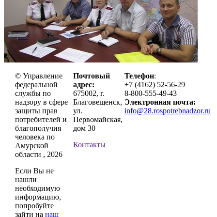
© Управление
Почтовый
Телефон
:
федеральной
адрес:
+7 (4162) 52-56-29
службы по
675002, г.
8-800-555-49-43
надзору в сфере
Благовещенск,
Электронная почта:
защиты прав
ул.
info@28.rospotrebnadzor.ru
потребителей и
Первомайская,
благополучия
дом 30
человека по
Контакты
Амурской
области , 2026
Если Вы не
нашли
необходимую
информацию,
попробуйте
зайти на
наш