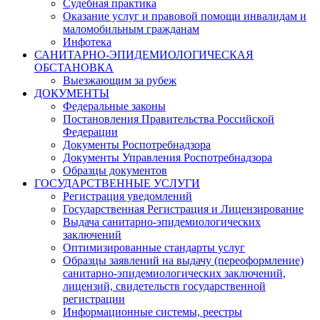
Судебная практика
Оказание услуг и правовой помощи инвалидам и
маломобильным гражданам
Инфотека
САНИТАРНО-ЭПИДЕМИОЛОГИЧЕСКАЯ
ОБСТАНОВКА
Выезжающим за рубеж
ДОКУМЕНТЫ
Федеральные законы
Постановления Правительства Российской
Федерации
Документы Роспотребнадзора
Документы Управления Роспотребнадзора
Образцы документов
ГОСУДАРСТВЕННЫЕ УСЛУГИ
Регистрация уведомлений
Государственная Регистрация и Лицензирование
Выдача санитарно-эпидемиологических
заключений
Оптимизированные стандарты услуг
Образцы заявлений на выдачу (переоформление)
санитарно-эпидемиологических заключений,
лицензий, свидетельств государственной
регистрации
Информационные системы, реестры