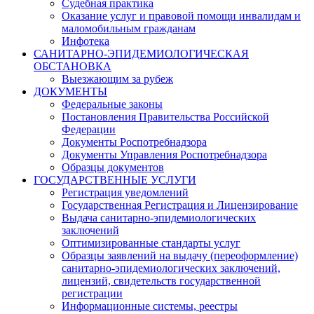
Судебная практика
Оказание услуг и правовой помощи инвалидам и
маломобильным гражданам
Инфотека
САНИТАРНО-ЭПИДЕМИОЛОГИЧЕСКАЯ
ОБСТАНОВКА
Выезжающим за рубеж
ДОКУМЕНТЫ
Федеральные законы
Постановления Правительства Российской
Федерации
Документы Роспотребнадзора
Документы Управления Роспотребнадзора
Образцы документов
ГОСУДАРСТВЕННЫЕ УСЛУГИ
Регистрация уведомлений
Государственная Регистрация и Лицензирование
Выдача санитарно-эпидемиологических
заключений
Оптимизированные стандарты услуг
Образцы заявлений на выдачу (переоформление)
санитарно-эпидемиологических заключений,
лицензий, свидетельств государственной
регистрации
Информационные системы, реестры