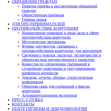
ОБРАЩЕНИЯ ГРАЖДАН
Порядок приема и рассмотрения обращений
граждан
Общественная приёмная
Горячая линия
ДЛЯ ПРЕДПРИНИМАТЕЛЕЙ
ПРОТИВОДЕЙСТВИЕ КОРРУПЦИИ
Нормативные правовые и иные акты в сфере
противодействия коррупции
Методические материалы
Формы документов, связанных с
противодействием коррупции, для заполнения
Сведения о доходах, расходах, об имуществе и
обязательствах имущественного характера
Комиссия по соблюдению требований к
служебному поведению и урегулированию
конфликта интересов
Доклады, отчеты, обзоры, статистическая
информация
Обратная связь для сообщений о фактах
коррупции
Антикоррупционная экспертиза
ПРЕСС-СЛУЖБА
КОНТАКТЫ
ЦЕНТР ГИГИЕНЫ И ЭПИДЕМИОЛОГИИ