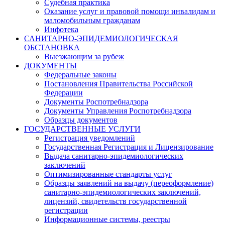
Судебная практика
Оказание услуг и правовой помощи инвалидам и
маломобильным гражданам
Инфотека
САНИТАРНО-ЭПИДЕМИОЛОГИЧЕСКАЯ
ОБСТАНОВКА
Выезжающим за рубеж
ДОКУМЕНТЫ
Федеральные законы
Постановления Правительства Российской
Федерации
Документы Роспотребнадзора
Документы Управления Роспотребнадзора
Образцы документов
ГОСУДАРСТВЕННЫЕ УСЛУГИ
Регистрация уведомлений
Государственная Регистрация и Лицензирование
Выдача санитарно-эпидемиологических
заключений
Оптимизированные стандарты услуг
Образцы заявлений на выдачу (переоформление)
санитарно-эпидемиологических заключений,
лицензий, свидетельств государственной
регистрации
Информационные системы, реестры