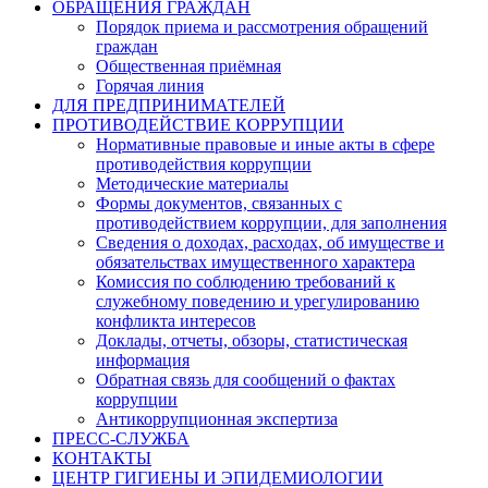
ОБРАЩЕНИЯ ГРАЖДАН
Порядок приема и рассмотрения обращений
граждан
Общественная приёмная
Горячая линия
ДЛЯ ПРЕДПРИНИМАТЕЛЕЙ
ПРОТИВОДЕЙСТВИЕ КОРРУПЦИИ
Нормативные правовые и иные акты в сфере
противодействия коррупции
Методические материалы
Формы документов, связанных с
противодействием коррупции, для заполнения
Сведения о доходах, расходах, об имуществе и
обязательствах имущественного характера
Комиссия по соблюдению требований к
служебному поведению и урегулированию
конфликта интересов
Доклады, отчеты, обзоры, статистическая
информация
Обратная связь для сообщений о фактах
коррупции
Антикоррупционная экспертиза
ПРЕСС-СЛУЖБА
КОНТАКТЫ
ЦЕНТР ГИГИЕНЫ И ЭПИДЕМИОЛОГИИ