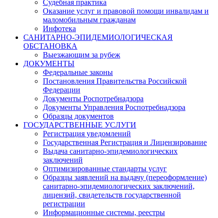
Судебная практика
Оказание услуг и правовой помощи инвалидам и
маломобильным гражданам
Инфотека
САНИТАРНО-ЭПИДЕМИОЛОГИЧЕСКАЯ
ОБСТАНОВКА
Выезжающим за рубеж
ДОКУМЕНТЫ
Федеральные законы
Постановления Правительства Российской
Федерации
Документы Роспотребнадзора
Документы Управления Роспотребнадзора
Образцы документов
ГОСУДАРСТВЕННЫЕ УСЛУГИ
Регистрация уведомлений
Государственная Регистрация и Лицензирование
Выдача санитарно-эпидемиологических
заключений
Оптимизированные стандарты услуг
Образцы заявлений на выдачу (переоформление)
санитарно-эпидемиологических заключений,
лицензий, свидетельств государственной
регистрации
Информационные системы, реестры