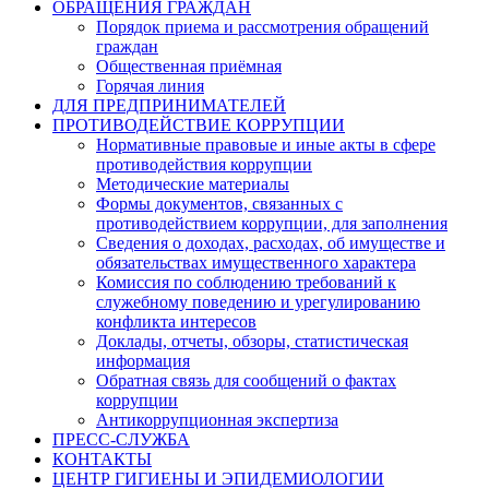
ОБРАЩЕНИЯ ГРАЖДАН
Порядок приема и рассмотрения обращений
граждан
Общественная приёмная
Горячая линия
ДЛЯ ПРЕДПРИНИМАТЕЛЕЙ
ПРОТИВОДЕЙСТВИЕ КОРРУПЦИИ
Нормативные правовые и иные акты в сфере
противодействия коррупции
Методические материалы
Формы документов, связанных с
противодействием коррупции, для заполнения
Сведения о доходах, расходах, об имуществе и
обязательствах имущественного характера
Комиссия по соблюдению требований к
служебному поведению и урегулированию
конфликта интересов
Доклады, отчеты, обзоры, статистическая
информация
Обратная связь для сообщений о фактах
коррупции
Антикоррупционная экспертиза
ПРЕСС-СЛУЖБА
КОНТАКТЫ
ЦЕНТР ГИГИЕНЫ И ЭПИДЕМИОЛОГИИ