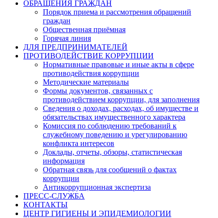
ОБРАЩЕНИЯ ГРАЖДАН
Порядок приема и рассмотрения обращений
граждан
Общественная приёмная
Горячая линия
ДЛЯ ПРЕДПРИНИМАТЕЛЕЙ
ПРОТИВОДЕЙСТВИЕ КОРРУПЦИИ
Нормативные правовые и иные акты в сфере
противодействия коррупции
Методические материалы
Формы документов, связанных с
противодействием коррупции, для заполнения
Сведения о доходах, расходах, об имуществе и
обязательствах имущественного характера
Комиссия по соблюдению требований к
служебному поведению и урегулированию
конфликта интересов
Доклады, отчеты, обзоры, статистическая
информация
Обратная связь для сообщений о фактах
коррупции
Антикоррупционная экспертиза
ПРЕСС-СЛУЖБА
КОНТАКТЫ
ЦЕНТР ГИГИЕНЫ И ЭПИДЕМИОЛОГИИ