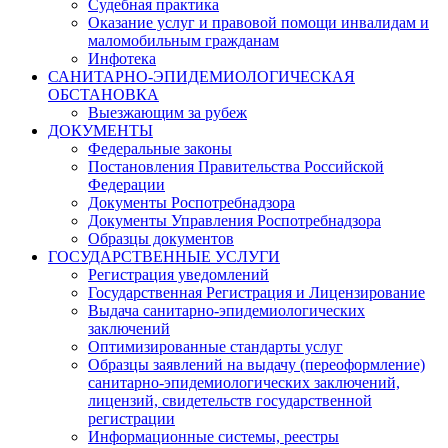
Судебная практика
Оказание услуг и правовой помощи инвалидам и
маломобильным гражданам
Инфотека
САНИТАРНО-ЭПИДЕМИОЛОГИЧЕСКАЯ
ОБСТАНОВКА
Выезжающим за рубеж
ДОКУМЕНТЫ
Федеральные законы
Постановления Правительства Российской
Федерации
Документы Роспотребнадзора
Документы Управления Роспотребнадзора
Образцы документов
ГОСУДАРСТВЕННЫЕ УСЛУГИ
Регистрация уведомлений
Государственная Регистрация и Лицензирование
Выдача санитарно-эпидемиологических
заключений
Оптимизированные стандарты услуг
Образцы заявлений на выдачу (переоформление)
санитарно-эпидемиологических заключений,
лицензий, свидетельств государственной
регистрации
Информационные системы, реестры