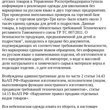
детских товаров в Управление Роспотребнадзорапоступила
информация о реализации одежды для школьников без
маркировки на русском языке в двух торговых предприятиях.
При проведении внеплановых проверок на торговой базе
«Амур» и торговом центре«Три кита» было изъято около 3
тысяч единиц одежды для детей и подростков. Данные
товары, в нарушение обязательных требований Технического
регламента Таможенного союза ТР ТС 007/2011. О
безопасности продукции, предназначенной для детей и
подростков",
находились в продаже без документов,
подтверждающих их соответствие требованиям безопасности,
без маркировки единым знаком обращения, без информации
на русском языке о наименовании изделия, об изготовителе и
его юридическом адресе, об импортере, о
виде и массовой
доли натурального и химического сырья в материале верха и
подкладке изделия
, о дате изготовления.
Возбуждены административные дела по части 2 статьи 14.43
КоАП РФ
«Нарушение изготовителем, исполнителем (лицом,
выполняющим функции иностранного изготовителя),
продавцом требований технических регламентов», статье
14.15 КоАП РФ «Нарушение правил продажи отдельных
видов товаров».
Вся небезопасная одежда изъята из оборота, в настоящее