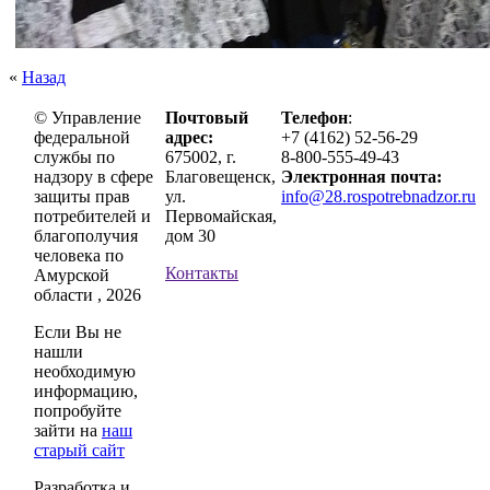
«
Назад
© Управление
Почтовый
Телефон
:
федеральной
адрес:
+7 (4162) 52-56-29
службы по
675002, г.
8-800-555-49-43
надзору в сфере
Благовещенск,
Электронная почта:
защиты прав
ул.
info@28.rospotrebnadzor.ru
потребителей и
Первомайская,
благополучия
дом 30
человека по
Контакты
Амурской
области , 2026
Если Вы не
нашли
необходимую
информацию,
попробуйте
зайти на
наш
старый сайт
Разработка и