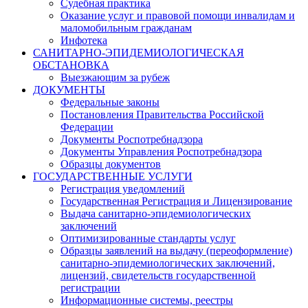
Судебная практика
Оказание услуг и правовой помощи инвалидам и
маломобильным гражданам
Инфотека
САНИТАРНО-ЭПИДЕМИОЛОГИЧЕСКАЯ
ОБСТАНОВКА
Выезжающим за рубеж
ДОКУМЕНТЫ
Федеральные законы
Постановления Правительства Российской
Федерации
Документы Роспотребнадзора
Документы Управления Роспотребнадзора
Образцы документов
ГОСУДАРСТВЕННЫЕ УСЛУГИ
Регистрация уведомлений
Государственная Регистрация и Лицензирование
Выдача санитарно-эпидемиологических
заключений
Оптимизированные стандарты услуг
Образцы заявлений на выдачу (переоформление)
санитарно-эпидемиологических заключений,
лицензий, свидетельств государственной
регистрации
Информационные системы, реестры