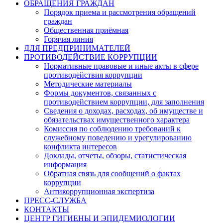
ОБРАЩЕНИЯ ГРАЖДАН
Порядок приема и рассмотрения обращений
граждан
Общественная приёмная
Горячая линия
ДЛЯ ПРЕДПРИНИМАТЕЛЕЙ
ПРОТИВОДЕЙСТВИЕ КОРРУПЦИИ
Нормативные правовые и иные акты в сфере
противодействия коррупции
Методические материалы
Формы документов, связанных с
противодействием коррупции, для заполнения
Сведения о доходах, расходах, об имуществе и
обязательствах имущественного характера
Комиссия по соблюдению требований к
служебному поведению и урегулированию
конфликта интересов
Доклады, отчеты, обзоры, статистическая
информация
Обратная связь для сообщений о фактах
коррупции
Антикоррупционная экспертиза
ПРЕСС-СЛУЖБА
КОНТАКТЫ
ЦЕНТР ГИГИЕНЫ И ЭПИДЕМИОЛОГИИ