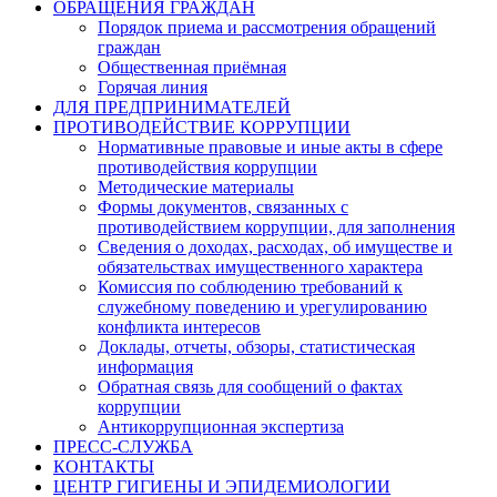
ОБРАЩЕНИЯ ГРАЖДАН
Порядок приема и рассмотрения обращений
граждан
Общественная приёмная
Горячая линия
ДЛЯ ПРЕДПРИНИМАТЕЛЕЙ
ПРОТИВОДЕЙСТВИЕ КОРРУПЦИИ
Нормативные правовые и иные акты в сфере
противодействия коррупции
Методические материалы
Формы документов, связанных с
противодействием коррупции, для заполнения
Сведения о доходах, расходах, об имуществе и
обязательствах имущественного характера
Комиссия по соблюдению требований к
служебному поведению и урегулированию
конфликта интересов
Доклады, отчеты, обзоры, статистическая
информация
Обратная связь для сообщений о фактах
коррупции
Антикоррупционная экспертиза
ПРЕСС-СЛУЖБА
КОНТАКТЫ
ЦЕНТР ГИГИЕНЫ И ЭПИДЕМИОЛОГИИ