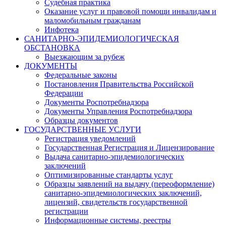
Судебная практика
Оказание услуг и правовой помощи инвалидам и
маломобильным гражданам
Инфотека
САНИТАРНО-ЭПИДЕМИОЛОГИЧЕСКАЯ
ОБСТАНОВКА
Выезжающим за рубеж
ДОКУМЕНТЫ
Федеральные законы
Постановления Правительства Российской
Федерации
Документы Роспотребнадзора
Документы Управления Роспотребнадзора
Образцы документов
ГОСУДАРСТВЕННЫЕ УСЛУГИ
Регистрация уведомлений
Государственная Регистрация и Лицензирование
Выдача санитарно-эпидемиологических
заключений
Оптимизированные стандарты услуг
Образцы заявлений на выдачу (переоформление)
санитарно-эпидемиологических заключений,
лицензий, свидетельств государственной
регистрации
Информационные системы, реестры