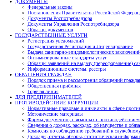
ДОКУМЕНТЫ
Федеральные законы
Постановления Правительства Российской Федера
Документы Роспотребнадзора
Документы Управления Роспотребнадзора
Образцы документов
ГОСУДАРСТВЕННЫЕ УСЛУГИ
Регистрация уведомлений
Государственная Регистрация и Лицензирование
Выдача санитарно-эпидемиологических заключени
Оптимизированные стандарты услуг
Образцы заявлений на выдачу (переоформление) са
Информационные системы, реестры
ОБРАЩЕНИЯ ГРАЖДАН
Порядок приема и рассмотрения обращений гражда
Общественная приёмная
Горячая линия
ДЛЯ ПРЕДПРИНИМАТЕЛЕЙ
ПРОТИВОДЕЙСТВИЕ КОРРУПЦИИ
Нормативные правовые и иные акты в сфере проти
Методические материалы
Формы документов, связанных с противодействием
Сведения о доходах, расходах, об имуществе и обяз
Комиссия по соблюдению требований к служебному
Доклады, отчеты, обзоры, статистическая информа