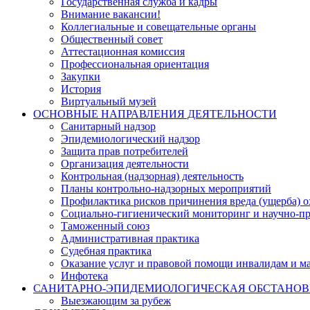
Государственная служба и кадры
Внимание вакансии!
Коллегиальные и совещательные органы
Общественный совет
Аттестационная комиссия
Профессиональная ориентация
Закупки
История
Виртуальный музей
ОСНОВНЫЕ НАПРАВЛЕНИЯ ДЕЯТЕЛЬНОСТИ
Санитарный надзор
Эпидемиологический надзор
Защита прав потребителей
Организация деятельности
Контрольная (надзорная) деятельность
Планы контрольно-надзорных мероприятий
Профилактика рисков причинения вреда (ущерба) 
Социально-гигиенический мониторинг и научно-пр
Таможенный союз
Административная практика
Судебная практика
Оказание услуг и правовой помощи инвалидам и 
Инфотека
САНИТАРНО-ЭПИДЕМИОЛОГИЧЕСКАЯ ОБСТАНО
Выезжающим за рубеж