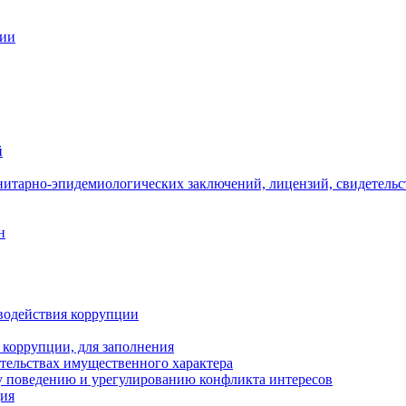
ции
й
нитарно-эпидемиологических заключений, лицензий, свидетельс
н
водействия коррупции
 коррупции, для заполнения
ательствах имущественного характера
 поведению и урегулированию конфликта интересов
ция