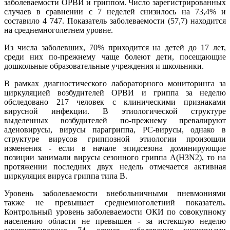
заболеваемости ОРВИ и гриппом. Число зарегистрированн
ых
случаев в сравнении с 7 неделей снизилось на 73,4% и
составило 4 747. Показатель заболеваемости (57,7) находится
на среднемноголетне
м уровне.
Из числа заболевших, 70% приходится на детей до 17 лет,
среди них по-прежнему чаще болеют дети, посещающие
дошкольные образовательные учреждения и школьники.
В рамках диагностического лабораторного мониторинга за
циркуляцией возбудителей ОРВИ и гриппа за неделю
обследовано 217 человек с клиническими признаками
вирусной инфекции. В этиологической структуре
выделенных возбудителей по-прежнему превалируют
аденовирусы, вирусы парагриппа, РС-вирусы, однако в
структуре вирусов гриппозной этиологии произошли
изменения - если в начале эпидсезона доминирующие
позиции занимали вирусы сезонного гриппа A(H3N2), то на
протяжении последних двух недель отмечается активная
циркуляция вируса гриппа типа В.
Уровень заболеваемости внебольничными пневмониями
также не превышает среднемноголетни
й показатель.
Контрольный уровень заболеваемости ОКИ по совокупному
населению области не превышен - за истекшую неделю