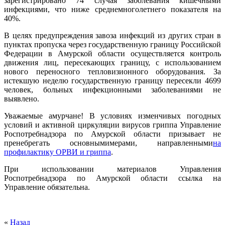
зарегистрировано 74 случая заболевания кишечными
инфекциями, что ниже среднемноголетне
го показателя на
40%.
В целях предупреждения завоза инфекций из других стран в
пунктах пропуска через государственную границу Российской
Федерации в Амурской области осуществляется контроль
движения лиц, пересекающих границу, с использованием
нового переносного тепловизионного оборудования. За
истекшую неделю государственную границу пересекли 4699
человек, больных инфекционными заболеваниями не
выявлено.
Уважаемые амурчане! В условиях изменчивых погодных
условий и активной циркуляции вирусов гриппа Управление
Роспотребнадзора по Амурской области призывает не
пренебрегать основнымимерами, направленными
на
профилактику ОРВИ и гриппа
.
При использовании материалов Управления
Роспотребнадзора по Амурской области ссылка на
Управление обязательна.
«
Назад