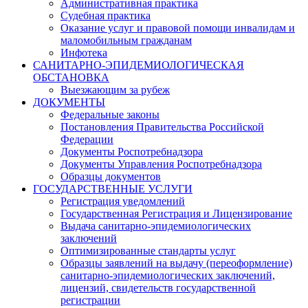
Административная практика
Судебная практика
Оказание услуг и правовой помощи инвалидам и
маломобильным гражданам
Инфотека
САНИТАРНО-ЭПИДЕМИОЛОГИЧЕСКАЯ
ОБСТАНОВКА
Выезжающим за рубеж
ДОКУМЕНТЫ
Федеральные законы
Постановления Правительства Российской
Федерации
Документы Роспотребнадзора
Документы Управления Роспотребнадзора
Образцы документов
ГОСУДАРСТВЕННЫЕ УСЛУГИ
Регистрация уведомлений
Государственная Регистрация и Лицензирование
Выдача санитарно-эпидемиологических
заключений
Оптимизированные стандарты услуг
Образцы заявлений на выдачу (переоформление)
санитарно-эпидемиологических заключений,
лицензий, свидетельств государственной
регистрации