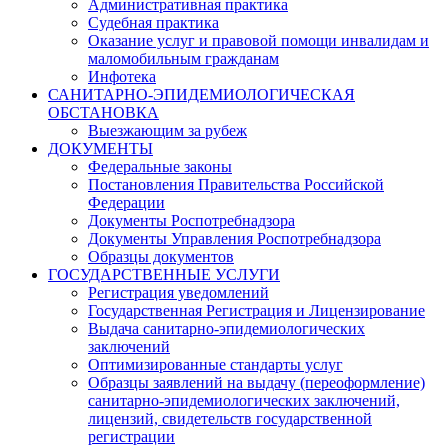
Административная практика
Судебная практика
Оказание услуг и правовой помощи инвалидам и
маломобильным гражданам
Инфотека
САНИТАРНО-ЭПИДЕМИОЛОГИЧЕСКАЯ
ОБСТАНОВКА
Выезжающим за рубеж
ДОКУМЕНТЫ
Федеральные законы
Постановления Правительства Российской
Федерации
Документы Роспотребнадзора
Документы Управления Роспотребнадзора
Образцы документов
ГОСУДАРСТВЕННЫЕ УСЛУГИ
Регистрация уведомлений
Государственная Регистрация и Лицензирование
Выдача санитарно-эпидемиологических
заключений
Оптимизированные стандарты услуг
Образцы заявлений на выдачу (переоформление)
санитарно-эпидемиологических заключений,
лицензий, свидетельств государственной
регистрации