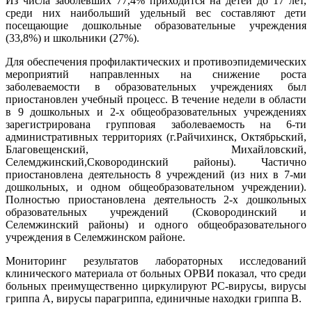
Из числа заболевших 77,4% приходится на детей до 17 лет,
среди них наибольший удельный вес составляют дети
посещающие дошкольные образовательные учреждения
(33,8%) и школьники (27%).
Для обеспечения профилактических и противоэпидемических
мероприятий направленных на снижение роста
заболеваемости в образовательных учреждениях был
приостановлен учебный процесс. В течение недели в области
в 9 дошкольных и 2-х общеобразовательных учреждениях
зарегистрирована групповая заболеваемость на 6-ти
административных территориях (г.Райчихинск, Октябрьский,
Благовещенский, Михайловский,
Селемджинский,Сковородинский районы). Частично
приостановлена деятельность 8 учреждений (из них в 7-ми
дошкольных, и одном общеобразовательном учреждении).
Полностью приостановлена деятельность 2-х дошкольных
образовательных учреждений (Сковородинский и
Селемжинский районы) и одного общеобразовательного
учреждения в Селемжинском районе.
Мониторинг результатов лабораторных исследований
клинического материала от больных ОРВИ показал, что среди
больных преимущественно циркулируют РС-вирусы, вирусы
гриппа А, вирусы парагриппа, единичные находки гриппа
В.