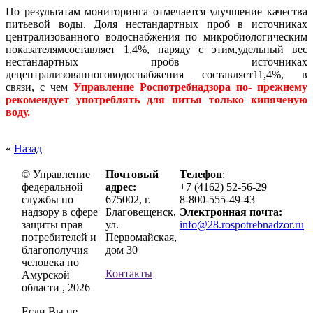
По результатам мониторинга отмечается улучшение качества
питьевой воды. Доля нестандартных проб в источниках
централизованного водоснабжения по микробиологическим
показателямсоставляет 1,4%, наряду с этим,удельный вес
нестандартных пробв источниках
децентрализованноговодоснабжения составляет11,4%, в
связи, с чем
Управление Роспотребнадзора по- прежнему
рекомендует употреблять для питья только кипяченую
воду
.
«
Назад
© Управление
Почтовый
Телефон
:
федеральной
адрес:
+7 (4162) 52-56-29
службы по
675002, г.
8-800-555-49-43
надзору в сфере
Благовещенск,
Электронная почта:
защиты прав
ул.
info@28.rospotrebnadzor.ru
потребителей и
Первомайская,
благополучия
дом 30
человека по
Контакты
Амурской
области , 2026
Если Вы не