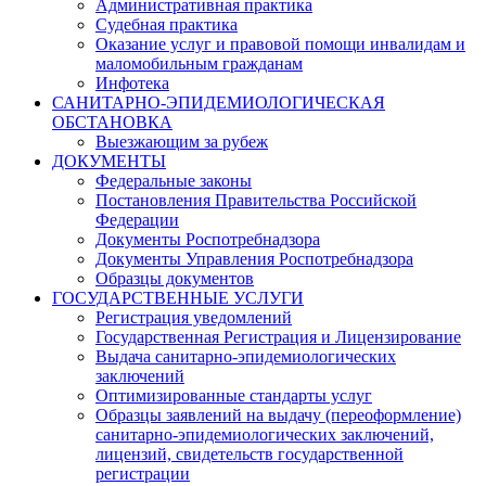
Административная практика
Судебная практика
Оказание услуг и правовой помощи инвалидам и
маломобильным гражданам
Инфотека
САНИТАРНО-ЭПИДЕМИОЛОГИЧЕСКАЯ
ОБСТАНОВКА
Выезжающим за рубеж
ДОКУМЕНТЫ
Федеральные законы
Постановления Правительства Российской
Федерации
Документы Роспотребнадзора
Документы Управления Роспотребнадзора
Образцы документов
ГОСУДАРСТВЕННЫЕ УСЛУГИ
Регистрация уведомлений
Государственная Регистрация и Лицензирование
Выдача санитарно-эпидемиологических
заключений
Оптимизированные стандарты услуг
Образцы заявлений на выдачу (переоформление)
санитарно-эпидемиологических заключений,
лицензий, свидетельств государственной
регистрации