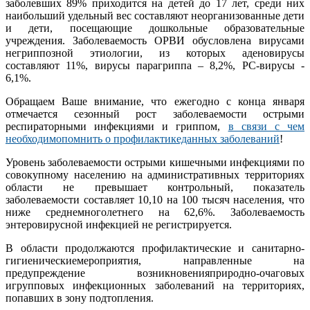
заболевших 89% приходится на детей до 17 лет, среди них
наибольший удельный вес составляют неорганизованные дети
и дети, посещающие дошкольные образовательные
учреждения. Заболеваемость ОРВИ обусловлена вирусами
негриппозной этиологии, из которых аденовирусы
составляют 11%, вирусы парагриппа – 8,2%, РС-вирусы -
6,1%.
Обращаем Ваше внимание, что ежегодно с конца января
отмечается сезонный рост заболеваемости острыми
респираторными инфекциями и гриппом,
в связи с чем
необходимопомнить о профилактикеданных заболеваний
!
Уровень заболеваемости острыми кишечными инфекциями по
совокупному населению на административных территориях
области не превышает контрольный, показатель
заболеваемости составляет 10,10 на 100 тысяч населения, что
ниже среднемноголетнего на 62,6%. Заболеваемость
энтеровирусной инфекцией не регистрируется.
В области продолжаются профилактические и санитарно-
гигиеническиемероприятия, направленные на
предупреждение возникновенияприродно-очаговых
игрупповых инфекционных заболеваний на территориях,
попавших в зону подтопления.