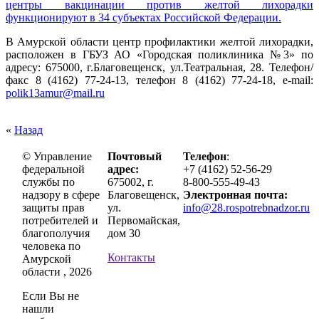
центры вакцинации против желтой лихорадки
функционируют в 34 субъектах Российской Федерации.
В Амурской области центр профилактики желтой лихорадки,
расположен в ГБУЗ АО «Городская поликлиника №3» по
адресу: 675000, г.Благовещенск, ул.Театральная, 28. Телефон/
факс 8 (4162) 77-24-13, телефон 8 (4162) 77-24-18, e-mail:
polik13amur@mail.ru
«
Назад
© Управление
Почтовый
Телефон
:
федеральной
адрес:
+7 (4162) 52-56-29
службы по
675002, г.
8-800-555-49-43
надзору в сфере
Благовещенск,
Электронная почта:
защиты прав
ул.
info@28.rospotrebnadzor.ru
потребителей и
Первомайская,
благополучия
дом 30
человека по
Контакты
Амурской
области , 2026
Если Вы не
нашли