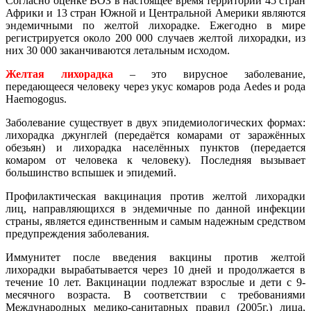
Согласно оценке ВОЗ в настоящее время территории 45 стран
Африки и 13 стран Южной и Центральной Америки являются
эндемичными по желтой лихорадке. Ежегодно в мире
регистрируется около 200 000 случаев желтой лихорадки, из
них 30 000 заканчиваются летальным исходом.
Желтая лихорадка
– это вирусное заболевание,
передающееся человеку через укус комаров рода Aedes и рода
Haemogogus.
Заболевание существует в двух эпидемиологических формах:
лихорадка джунглей (передаётся комарами от заражённых
обезьян) и лихорадка населённых пунктов (передается
комаром от человека к человеку). Последняя вызывает
большинство вспышек и эпидемий.
Профилактическая вакцинация против желтой лихорадки
лиц, направляющихся в эндемичные по данной инфекции
страны, является единственным и самым надежным средством
предупреждения заболевания.
Иммунитет после введения вакцины против желтой
лихорадки вырабатывается через 10 дней и продолжается в
течение 10 лет. Вакцинации подлежат взрослые и дети с 9-
месячного возраста. В соответствии с требованиями
Международных медико-санитарных правил (2005г.) лица,