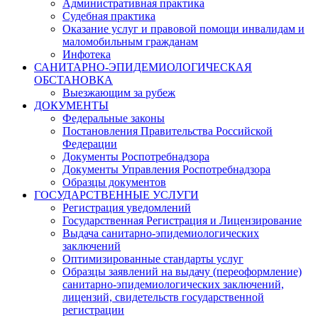
Административная практика
Судебная практика
Оказание услуг и правовой помощи инвалидам и
маломобильным гражданам
Инфотека
САНИТАРНО-ЭПИДЕМИОЛОГИЧЕСКАЯ
ОБСТАНОВКА
Выезжающим за рубеж
ДОКУМЕНТЫ
Федеральные законы
Постановления Правительства Российской
Федерации
Документы Роспотребнадзора
Документы Управления Роспотребнадзора
Образцы документов
ГОСУДАРСТВЕННЫЕ УСЛУГИ
Регистрация уведомлений
Государственная Регистрация и Лицензирование
Выдача санитарно-эпидемиологических
заключений
Оптимизированные стандарты услуг
Образцы заявлений на выдачу (переоформление)
санитарно-эпидемиологических заключений,
лицензий, свидетельств государственной
регистрации