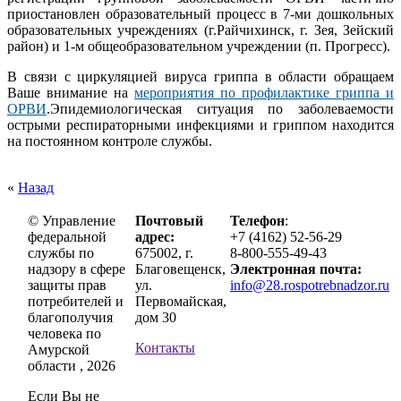
приостановлен образовательный процесс в 7-ми дошкольных
образовательных учреждениях (г.Райчихинск, г. Зея, Зейский
район) и 1-м общеобразовательном учреждении (п. Прогресс).
В связи с циркуляцией вируса гриппа в области обращаем
Ваше внимание на
мероприятия по профилактике гриппа и
ОРВИ
.Эпидемиологическая ситуация по заболеваемости
острыми респираторными инфекциями и гриппом находится
на постоянном контроле службы.
«
Назад
© Управление
Почтовый
Телефон
:
федеральной
адрес:
+7 (4162) 52-56-29
службы по
675002, г.
8-800-555-49-43
надзору в сфере
Благовещенск,
Электронная почта:
защиты прав
ул.
info@28.rospotrebnadzor.ru
потребителей и
Первомайская,
благополучия
дом 30
человека по
Контакты
Амурской
области , 2026
Если Вы не