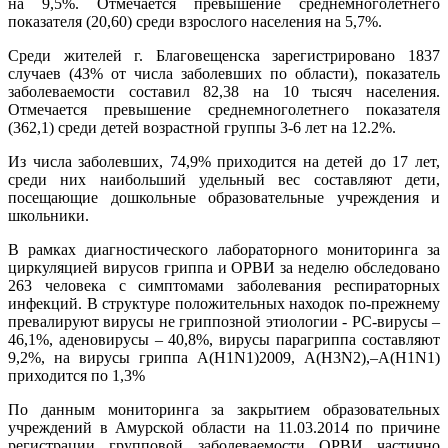
на 9,5%. Отмечается превышение среднемноголетнего
показателя (20,60) среди взрослого населения на 5,7%.
Среди жителей г. Благовещенска зарегистрировано 1837
случаев (43% от числа заболевших по области), показатель
заболеваемости составил 82,38 на 10 тысяч населения.
Отмечается превышение среднемноголетнего показателя
(362,1) среди детей возрастной группы 3-6 лет на 12.2%.
Из числа заболевших, 74,9% приходится на детей до 17 лет,
среди них наибольший удельный вес составляют дети,
посещающие дошкольные образовательные учреждения и
школьники.
В рамках диагностического лабораторного мониторинга за
циркуляцией вирусов гриппа и ОРВИ за неделю обследовано
263 человека с симптомами заболевания респираторных
инфекций. В структуре положительных находок по-прежнему
превалируют вирусы не гриппозной этиологии - РС-вирусы –
46,1%, аденовирусы – 40,8%, вирусы парагриппа составляют
9,2%, на вирусы гриппа А(H1N1)2009, А(H3N2),–А(H1N1)
приходится по 1,3%
По данным мониторинга за закрытием образовательных
учреждений в Амурской области на 11.03.2014 по причине
регистрации групповой заболеваемости ОРВИ частично