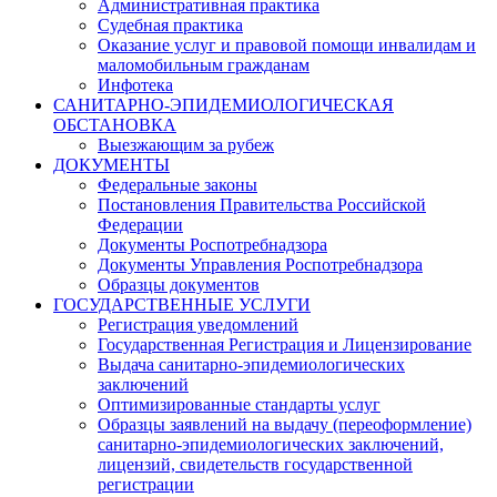
Административная практика
Судебная практика
Оказание услуг и правовой помощи инвалидам и
маломобильным гражданам
Инфотека
САНИТАРНО-ЭПИДЕМИОЛОГИЧЕСКАЯ
ОБСТАНОВКА
Выезжающим за рубеж
ДОКУМЕНТЫ
Федеральные законы
Постановления Правительства Российской
Федерации
Документы Роспотребнадзора
Документы Управления Роспотребнадзора
Образцы документов
ГОСУДАРСТВЕННЫЕ УСЛУГИ
Регистрация уведомлений
Государственная Регистрация и Лицензирование
Выдача санитарно-эпидемиологических
заключений
Оптимизированные стандарты услуг
Образцы заявлений на выдачу (переоформление)
санитарно-эпидемиологических заключений,
лицензий, свидетельств государственной
регистрации