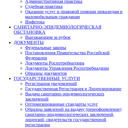
Административная практика
Судебная практика
Оказание услуг и правовой помощи инвалидам и
маломобильным гражданам
Инфотека
САНИТАРНО-ЭПИДЕМИОЛОГИЧЕСКАЯ
ОБСТАНОВКА
Выезжающим за рубеж
ДОКУМЕНТЫ
Федеральные законы
Постановления Правительства Российской
Федерации
Документы Роспотребнадзора
Документы Управления Роспотребнадзора
Образцы документов
ГОСУДАРСТВЕННЫЕ УСЛУГИ
Регистрация уведомлений
Государственная Регистрация и Лицензирование
Выдача санитарно-эпидемиологических
заключений
Оптимизированные стандарты услуг
Образцы заявлений на выдачу (переоформление)
санитарно-эпидемиологических заключений,
лицензий, свидетельств государственной
регистрации