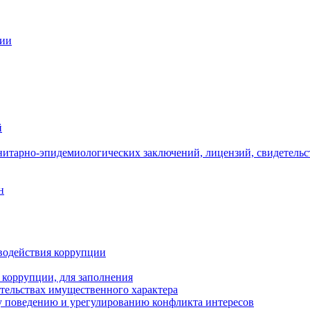
ции
й
нитарно-эпидемиологических заключений, лицензий, свидетельс
н
водействия коррупции
 коррупции, для заполнения
ательствах имущественного характера
 поведению и урегулированию конфликта интересов