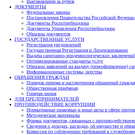
Выезжающим за рубеж
ДОКУМЕНТЫ
Федеральные законы
Постановления Правительства Российской Федера
Документы Роспотребнадзора
Документы Управления Роспотребнадзора
Образцы документов
ГОСУДАРСТВЕННЫЕ УСЛУГИ
Регистрация уведомлений
Государственная Регистрация и Лицензирование
Выдача санитарно-эпидемиологических заключени
Оптимизированные стандарты услуг
Образцы заявлений на выдачу (переоформление) са
Информационные системы, реестры
ОБРАЩЕНИЯ ГРАЖДАН
Порядок приема и рассмотрения обращений гражда
Общественная приёмная
Горячая линия
ДЛЯ ПРЕДПРИНИМАТЕЛЕЙ
ПРОТИВОДЕЙСТВИЕ КОРРУПЦИИ
Нормативные правовые и иные акты в сфере проти
Методические материалы
Формы документов, связанных с противодействием
Сведения о доходах, расходах, об имуществе и обяз
Комиссия по соблюдению требований к служебному