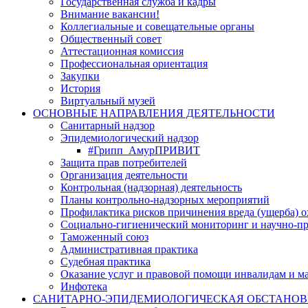
Государственная служба и кадры
Внимание вакансии!
Коллегиальные и совещательные органы
Общественный совет
Аттестационная комиссия
Профессиональная ориентация
Закупки
История
Виртуальный музей
ОСНОВНЫЕ НАПРАВЛЕНИЯ ДЕЯТЕЛЬНОСТИ
Санитарный надзор
Эпидемиологический надзор
#Грипп_АмурПРИВИТ
Защита прав потребителей
Организация деятельности
Контрольная (надзорная) деятельность
Планы контрольно-надзорных мероприятий
Профилактика рисков причинения вреда (ущерба) 
Социально-гигиенический мониторинг и научно-пр
Таможенный союз
Административная практика
Судебная практика
Оказание услуг и правовой помощи инвалидам и 
Инфотека
САНИТАРНО-ЭПИДЕМИОЛОГИЧЕСКАЯ ОБСТАНО