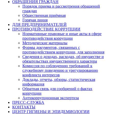
ОБРАЩЕНИЯ ГРАЖДАН
Порядок приема и рассмотрения обращений
граждан
Общественная приёмная
Горячая линия
ДЛЯ ПРЕДПРИНИМАТЕЛЕЙ
ПРОТИВОДЕЙСТВИЕ КОРРУПЦИИ
Нормативные правовые и иные акты в сфере
противодействия коррупции
Методические материалы
Формы документов, связанных с
противодействием коррупции, для заполнения
Сведения о доходах, расходах, об имуществе и
обязательствах имущественного характера
Комиссия по соблюдению требований к
служебному поведению и урегулированию
конфликта интересов
Доклады, отчеты, обзоры, статистическая
информация
Обратная связь для сообщений о фактах
коррупции
Антикоррупционная экспертиза
ПРЕСС-СЛУЖБА
КОНТАКТЫ
ЦЕНТР ГИГИЕНЫ И ЭПИДЕМИОЛОГИИ