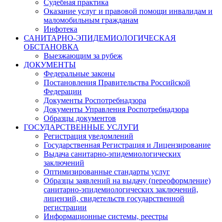
Судебная практика
Оказание услуг и правовой помощи инвалидам и
маломобильным гражданам
Инфотека
САНИТАРНО-ЭПИДЕМИОЛОГИЧЕСКАЯ
ОБСТАНОВКА
Выезжающим за рубеж
ДОКУМЕНТЫ
Федеральные законы
Постановления Правительства Российской
Федерации
Документы Роспотребнадзора
Документы Управления Роспотребнадзора
Образцы документов
ГОСУДАРСТВЕННЫЕ УСЛУГИ
Регистрация уведомлений
Государственная Регистрация и Лицензирование
Выдача санитарно-эпидемиологических
заключений
Оптимизированные стандарты услуг
Образцы заявлений на выдачу (переоформление)
санитарно-эпидемиологических заключений,
лицензий, свидетельств государственной
регистрации
Информационные системы, реестры