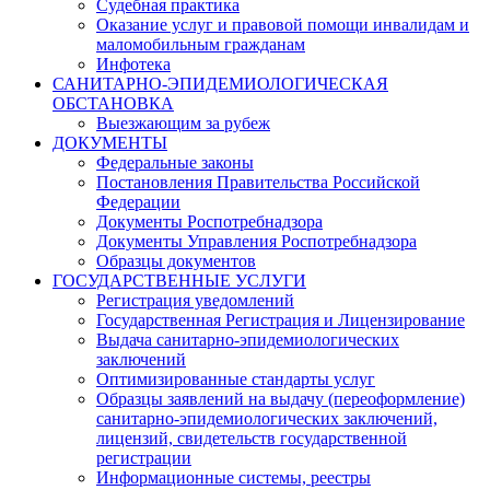
Судебная практика
Оказание услуг и правовой помощи инвалидам и
маломобильным гражданам
Инфотека
САНИТАРНО-ЭПИДЕМИОЛОГИЧЕСКАЯ
ОБСТАНОВКА
Выезжающим за рубеж
ДОКУМЕНТЫ
Федеральные законы
Постановления Правительства Российской
Федерации
Документы Роспотребнадзора
Документы Управления Роспотребнадзора
Образцы документов
ГОСУДАРСТВЕННЫЕ УСЛУГИ
Регистрация уведомлений
Государственная Регистрация и Лицензирование
Выдача санитарно-эпидемиологических
заключений
Оптимизированные стандарты услуг
Образцы заявлений на выдачу (переоформление)
санитарно-эпидемиологических заключений,
лицензий, свидетельств государственной
регистрации
Информационные системы, реестры