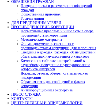
ОБРАЩЕНИЯ ГРАЖДАН
Порядок приема и рассмотрения обращений
граждан
Общественная приёмная
Горячая линия
ДЛЯ ПРЕДПРИНИМАТЕЛЕЙ
ПРОТИВОДЕЙСТВИЕ КОРРУПЦИИ
Нормативные правовые и иные акты в сфере
противодействия коррупции
Методические материалы
Формы документов, связанных с
противодействием коррупции, для заполнения
Сведения о доходах, расходах, об имуществе и
обязательствах имущественного характера
Комиссия по соблюдению требований к
служебному поведению и урегулированию
конфликта интересов
Доклады, отчеты, обзоры, статистическая
информация
Обратная связь для сообщений о фактах
коррупции
Антикоррупционная экспертиза
ПРЕСС-СЛУЖБА
КОНТАКТЫ
ЦЕНТР ГИГИЕНЫ И ЭПИДЕМИОЛОГИИ