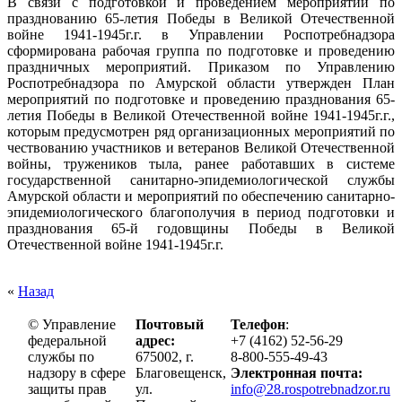
В связи с подготовкой и проведением мероприятий по
празднованию 65-летия Победы в Великой Отечественной
войне 1941-1945г.г. в Управлении Роспотребнадзора
сформирована рабочая группа по подготовке и проведению
праздничных мероприятий. Приказом по Управлению
Роспотребнадзора по Амурской области утвержден План
мероприятий по подготовке и проведению празднования 65-
летия Победы в Великой Отечественной войне 1941-1945г.г.,
которым предусмотрен ряд организационных мероприятий по
чествованию участников и ветеранов Великой Отечественной
войны, тружеников тыла, ранее работавших в системе
государственной санитарно-эпидемиологической службы
Амурской области и мероприятий по обеспечению санитарно-
эпидемиологического благополучия в период подготовки и
празднования 65-й годовщины Победы в Великой
Отечественной войне 1941-1945г.г.
«
Назад
© Управление
Почтовый
Телефон
:
федеральной
адрес:
+7 (4162) 52-56-29
службы по
675002, г.
8-800-555-49-43
надзору в сфере
Благовещенск,
Электронная почта:
защиты прав
ул.
info@28.rospotrebnadzor.ru