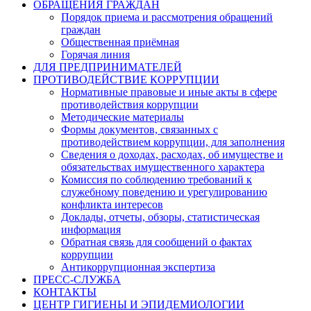
ОБРАЩЕНИЯ ГРАЖДАН
Порядок приема и рассмотрения обращений
граждан
Общественная приёмная
Горячая линия
ДЛЯ ПРЕДПРИНИМАТЕЛЕЙ
ПРОТИВОДЕЙСТВИЕ КОРРУПЦИИ
Нормативные правовые и иные акты в сфере
противодействия коррупции
Методические материалы
Формы документов, связанных с
противодействием коррупции, для заполнения
Сведения о доходах, расходах, об имуществе и
обязательствах имущественного характера
Комиссия по соблюдению требований к
служебному поведению и урегулированию
конфликта интересов
Доклады, отчеты, обзоры, статистическая
информация
Обратная связь для сообщений о фактах
коррупции
Антикоррупционная экспертиза
ПРЕСС-СЛУЖБА
КОНТАКТЫ
ЦЕНТР ГИГИЕНЫ И ЭПИДЕМИОЛОГИИ