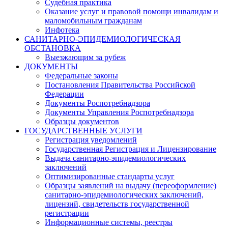
Судебная практика
Оказание услуг и правовой помощи инвалидам и
маломобильным гражданам
Инфотека
САНИТАРНО-ЭПИДЕМИОЛОГИЧЕСКАЯ
ОБСТАНОВКА
Выезжающим за рубеж
ДОКУМЕНТЫ
Федеральные законы
Постановления Правительства Российской
Федерации
Документы Роспотребнадзора
Документы Управления Роспотребнадзора
Образцы документов
ГОСУДАРСТВЕННЫЕ УСЛУГИ
Регистрация уведомлений
Государственная Регистрация и Лицензирование
Выдача санитарно-эпидемиологических
заключений
Оптимизированные стандарты услуг
Образцы заявлений на выдачу (переоформление)
санитарно-эпидемиологических заключений,
лицензий, свидетельств государственной
регистрации
Информационные системы, реестры