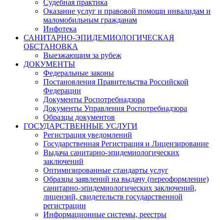
Судебная практика
Оказание услуг и правовой помощи инвалидам и
маломобильным гражданам
Инфотека
САНИТАРНО-ЭПИДЕМИОЛОГИЧЕСКАЯ
ОБСТАНОВКА
Выезжающим за рубеж
ДОКУМЕНТЫ
Федеральные законы
Постановления Правительства Российской
Федерации
Документы Роспотребнадзора
Документы Управления Роспотребнадзора
Образцы документов
ГОСУДАРСТВЕННЫЕ УСЛУГИ
Регистрация уведомлений
Государственная Регистрация и Лицензирование
Выдача санитарно-эпидемиологических
заключений
Оптимизированные стандарты услуг
Образцы заявлений на выдачу (переоформление)
санитарно-эпидемиологических заключений,
лицензий, свидетельств государственной
регистрации
Информационные системы, реестры