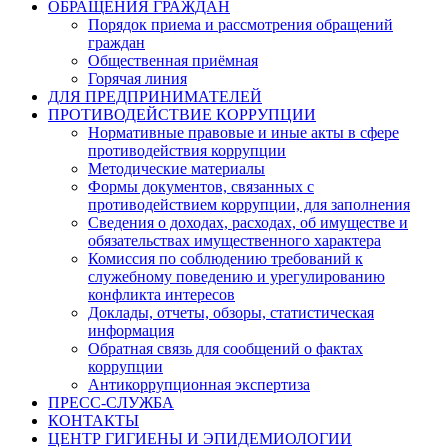
ОБРАЩЕНИЯ ГРАЖДАН
Порядок приема и рассмотрения обращений
граждан
Общественная приёмная
Горячая линия
ДЛЯ ПРЕДПРИНИМАТЕЛЕЙ
ПРОТИВОДЕЙСТВИЕ КОРРУПЦИИ
Нормативные правовые и иные акты в сфере
противодействия коррупции
Методические материалы
Формы документов, связанных с
противодействием коррупции, для заполнения
Сведения о доходах, расходах, об имуществе и
обязательствах имущественного характера
Комиссия по соблюдению требований к
служебному поведению и урегулированию
конфликта интересов
Доклады, отчеты, обзоры, статистическая
информация
Обратная связь для сообщений о фактах
коррупции
Антикоррупционная экспертиза
ПРЕСС-СЛУЖБА
КОНТАКТЫ
ЦЕНТР ГИГИЕНЫ И ЭПИДЕМИОЛОГИИ