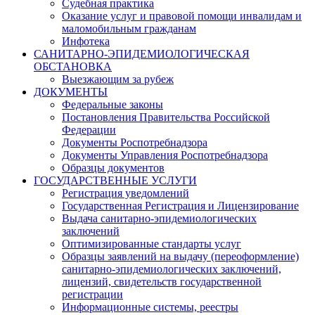
Судебная практика
Оказание услуг и правовой помощи инвалидам и
маломобильным гражданам
Инфотека
САНИТАРНО-ЭПИДЕМИОЛОГИЧЕСКАЯ
ОБСТАНОВКА
Выезжающим за рубеж
ДОКУМЕНТЫ
Федеральные законы
Постановления Правительства Российской
Федерации
Документы Роспотребнадзора
Документы Управления Роспотребнадзора
Образцы документов
ГОСУДАРСТВЕННЫЕ УСЛУГИ
Регистрация уведомлений
Государственная Регистрация и Лицензирование
Выдача санитарно-эпидемиологических
заключений
Оптимизированные стандарты услуг
Образцы заявлений на выдачу (переоформление)
санитарно-эпидемиологических заключений,
лицензий, свидетельств государственной
регистрации
Информационные системы, реестры