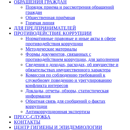
ОБРАЩЕНИЯ ГРАЖДАН
Порядок приема и рассмотрения обращений
граждан
Общественная приёмная
Горячая линия
ДЛЯ ПРЕДПРИНИМАТЕЛЕЙ
ПРОТИВОДЕЙСТВИЕ КОРРУПЦИИ
Нормативные правовые и иные акты в сфере
противодействия коррупции
Методические материалы
Формы документов, связанных с
противодействием коррупции, для заполнения
Сведения о доходах, расходах, об имуществе и
обязательствах имущественного характера
Комиссия по соблюдению требований к
служебному поведению и урегулированию
конфликта интересов
Доклады, отчеты, обзоры, статистическая
информация
Обратная связь для сообщений о фактах
коррупции
Антикоррупционная экспертиза
ПРЕСС-СЛУЖБА
КОНТАКТЫ
ЦЕНТР ГИГИЕНЫ И ЭПИДЕМИОЛОГИИ