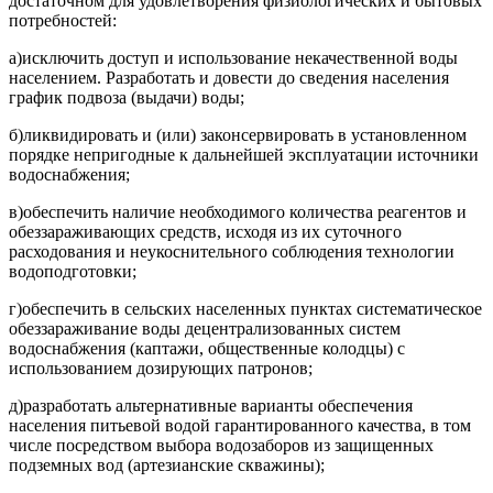
достаточном для удовлетворения физиологических и бытовых
потребностей:
а)исключить доступ и использование некачественной воды
населением. Разработать и довести до сведения населения
график подвоза (выдачи) воды;
б)ликвидировать и (или) законсервировать в установленном
порядке непригодные к дальнейшей эксплуатации источники
водоснабжения;
в)обеспечить наличие необходимого количества реагентов и
обеззараживающих средств, исходя из их суточного
расходования и неукоснительного соблюдения технологии
водоподготовки;
г)обеспечить в сельских населенных пунктах систематическое
обеззараживание воды децентрализованных систем
водоснабжения (каптажи, общественные колодцы) с
использованием дозирующих патронов;
д)разработать альтернативные варианты обеспечения
населения питьевой водой гарантированного качества, в том
числе посредством выбора водозаборов из защищенных
подземных вод (артезианские скважины);