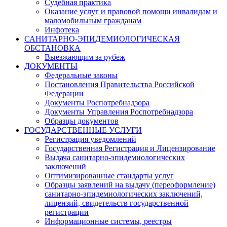
Судебная практика
Оказание услуг и правовой помощи инвалидам и
маломобильным гражданам
Инфотека
САНИТАРНО-ЭПИДЕМИОЛОГИЧЕСКАЯ
ОБСТАНОВКА
Выезжающим за рубеж
ДОКУМЕНТЫ
Федеральные законы
Постановления Правительства Российской
Федерации
Документы Роспотребнадзора
Документы Управления Роспотребнадзора
Образцы документов
ГОСУДАРСТВЕННЫЕ УСЛУГИ
Регистрация уведомлений
Государственная Регистрация и Лицензирование
Выдача санитарно-эпидемиологических
заключений
Оптимизированные стандарты услуг
Образцы заявлений на выдачу (переоформление)
санитарно-эпидемиологических заключений,
лицензий, свидетельств государственной
регистрации
Информационные системы, реестры