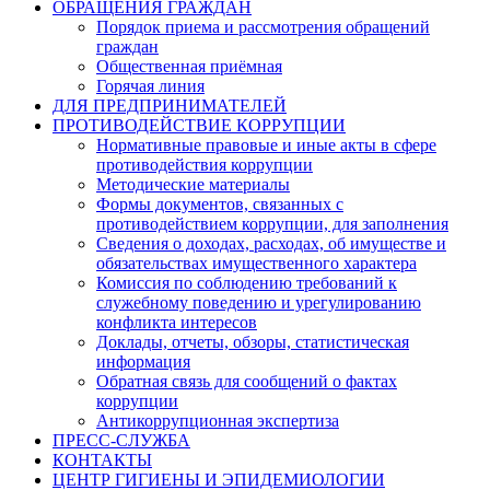
ОБРАЩЕНИЯ ГРАЖДАН
Порядок приема и рассмотрения обращений
граждан
Общественная приёмная
Горячая линия
ДЛЯ ПРЕДПРИНИМАТЕЛЕЙ
ПРОТИВОДЕЙСТВИЕ КОРРУПЦИИ
Нормативные правовые и иные акты в сфере
противодействия коррупции
Методические материалы
Формы документов, связанных с
противодействием коррупции, для заполнения
Сведения о доходах, расходах, об имуществе и
обязательствах имущественного характера
Комиссия по соблюдению требований к
служебному поведению и урегулированию
конфликта интересов
Доклады, отчеты, обзоры, статистическая
информация
Обратная связь для сообщений о фактах
коррупции
Антикоррупционная экспертиза
ПРЕСС-СЛУЖБА
КОНТАКТЫ
ЦЕНТР ГИГИЕНЫ И ЭПИДЕМИОЛОГИИ