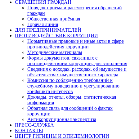
ОБРАЩЕНИЯ ГРАЖДАН
Порядок приема и рассмотрения обращений
граждан
Общественная приёмная
Горячая линия
ДЛЯ ПРЕДПРИНИМАТЕЛЕЙ
ПРОТИВОДЕЙСТВИЕ КОРРУПЦИИ
Нормативные правовые и иные акты в сфере
противодействия коррупции
Методические материалы
Формы документов, связанных с
противодействием коррупции, для заполнения
Сведения о доходах, расходах, об имуществе и
обязательствах имущественного характера
Комиссия по соблюдению требований к
служебному поведению и урегулированию
конфликта интересов
Доклады, отчеты, обзоры, статистическая
информация
Обратная связь для сообщений о фактах
коррупции
Антикоррупционная экспертиза
ПРЕСС-СЛУЖБА
КОНТАКТЫ
ЦЕНТР ГИГИЕНЫ И ЭПИДЕМИОЛОГИИ