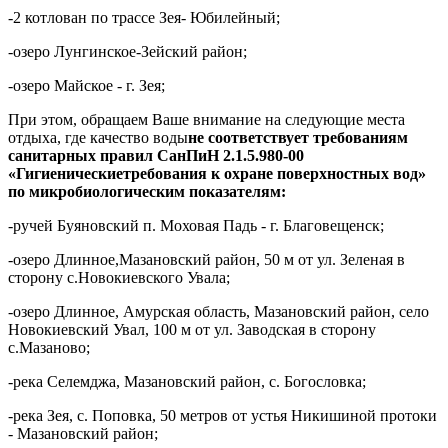
-
2 котлован по трассе Зея- Юбилейный;
-озеро Лунгинское-Зейский район;
-озеро Майское - г. Зея;
При этом, обращаем Ваше внимание на следующие места
отдыха, где качество воды
не
соответствует требованиям
санитарных правил
СанПиН 2.1.5.980-00
«Гигиеническиетребования к охране поверхностных вод»
по микробиологическим показателям:
-ручей Буяновский п. Моховая Падь - г. Благовещенск;
-озеро Длинное,Мазановский район, 50 м от ул. Зеленая в
сторону с.Новокиевского Увала;
-
озеро Длинное, Амурская область, Мазановский район, село
Новокиевский Увал, 100 м от ул. Заводская в сторону
с.Мазаново;
-
река Селемджа, Мазановский район, с. Богословка;
-
река Зея, с. Поповка, 50 метров от устья Никишиной протоки
- Мазановский район;