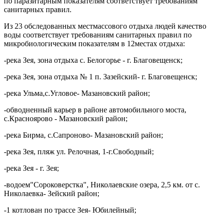
по паразитарным показателям
соответствует требованиям
санитарных правил.
Из 23
обследованных местмассового отдыха людей качество
воды соответствует требованиям санитарных правил по
микробиологическим показателям в 12
местах отдыха:
-
река Зея, зона отдыха с. Белогорье - г. Благовещенск;
-
река Зея, зона отдыха № 1 п. Зазейский- г. Благовещенск;
-река Ульма,с.Угловое- Мазановский район;
-
обводненный карьер в районе автомобильного моста,
с.Красноярово - Мазановский район;
-
река Бирма, с.Сапроново- Мазановский район;
-река Зея, пляж ул. Релочная, 1-г.Свободный;
-
река Зея - г. Зея;
-водоем"Сороковерстка", Николаевские озера, 2,5 км. от с.
Николаевка- Зейский район;
-
1 котлован по трассе Зея- Юбилейный;