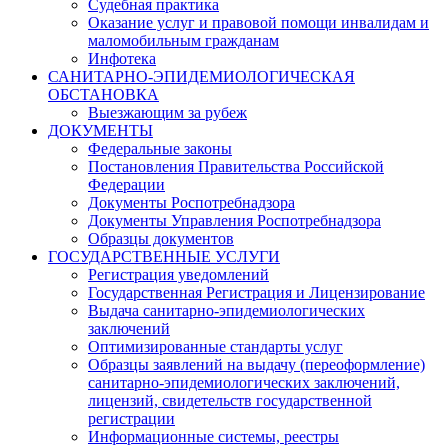
Судебная практика
Оказание услуг и правовой помощи инвалидам и
маломобильным гражданам
Инфотека
САНИТАРНО-ЭПИДЕМИОЛОГИЧЕСКАЯ
ОБСТАНОВКА
Выезжающим за рубеж
ДОКУМЕНТЫ
Федеральные законы
Постановления Правительства Российской
Федерации
Документы Роспотребнадзора
Документы Управления Роспотребнадзора
Образцы документов
ГОСУДАРСТВЕННЫЕ УСЛУГИ
Регистрация уведомлений
Государственная Регистрация и Лицензирование
Выдача санитарно-эпидемиологических
заключений
Оптимизированные стандарты услуг
Образцы заявлений на выдачу (переоформление)
санитарно-эпидемиологических заключений,
лицензий, свидетельств государственной
регистрации
Информационные системы, реестры