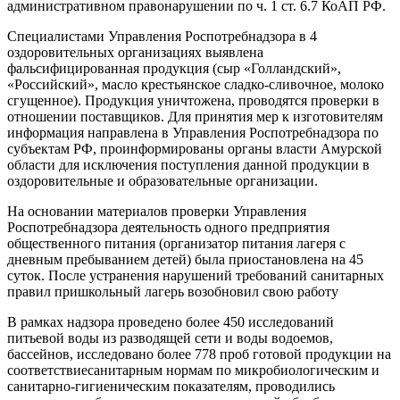
административном правонарушении по ч. 1 ст. 6.7 КоАП РФ.
Специалистами Управления
Роспотребнадзора
в 4
оздоровительных организациях выявлена
фальсифицированная продукция (сыр «Голландский»,
«Российский»,
масло крестьянское сладко-сливочное, молоко
сгущенное). Продукция уничтожена, проводятся проверки в
отношении поставщиков. Для принятия мер к изготовителям
информация направлена в Управления Роспотребнадзора по
субъектам РФ, проинформированы органы власти Амурской
области для исключения поступления данной продукции в
оздоровительные и образовательные организации.
На основании материалов проверки Управления
Роспотребнадзора деятельность одного предприятия
общественного питания (организатор питания лагеря с
дневным пребыванием детей) была приостановлена на 45
суток. После устранения нарушений требований санитарных
правил пришкольный лагерь возобновил свою работу
В рамках надзора проведено более 450 исследований
питьевой воды из разводящей сети и воды водоемов,
бассейнов, исследовано более 778 проб готовой продукции на
соответствиесанитарным нормам по микробиологическим и
санитарно-гигиеническим показателям, проводились