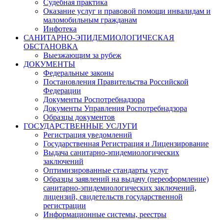
Судебная практика
Оказание услуг и правовой помощи инвалидам и
маломобильным гражданам
Инфотека
САНИТАРНО-ЭПИДЕМИОЛОГИЧЕСКАЯ
ОБСТАНОВКА
Выезжающим за рубеж
ДОКУМЕНТЫ
Федеральные законы
Постановления Правительства Российской
Федерации
Документы Роспотребнадзора
Документы Управления Роспотребнадзора
Образцы документов
ГОСУДАРСТВЕННЫЕ УСЛУГИ
Регистрация уведомлений
Государственная Регистрация и Лицензирование
Выдача санитарно-эпидемиологических
заключений
Оптимизированные стандарты услуг
Образцы заявлений на выдачу (переоформление)
санитарно-эпидемиологических заключений,
лицензий, свидетельств государственной
регистрации
Информационные системы, реестры