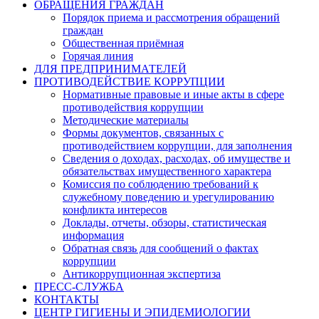
ОБРАЩЕНИЯ ГРАЖДАН
Порядок приема и рассмотрения обращений
граждан
Общественная приёмная
Горячая линия
ДЛЯ ПРЕДПРИНИМАТЕЛЕЙ
ПРОТИВОДЕЙСТВИЕ КОРРУПЦИИ
Нормативные правовые и иные акты в сфере
противодействия коррупции
Методические материалы
Формы документов, связанных с
противодействием коррупции, для заполнения
Сведения о доходах, расходах, об имуществе и
обязательствах имущественного характера
Комиссия по соблюдению требований к
служебному поведению и урегулированию
конфликта интересов
Доклады, отчеты, обзоры, статистическая
информация
Обратная связь для сообщений о фактах
коррупции
Антикоррупционная экспертиза
ПРЕСС-СЛУЖБА
КОНТАКТЫ
ЦЕНТР ГИГИЕНЫ И ЭПИДЕМИОЛОГИИ