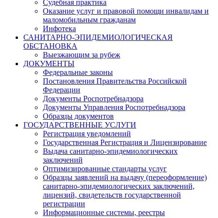
Судебная практика
Оказание услуг и правовой помощи инвалидам и
маломобильным гражданам
Инфотека
САНИТАРНО-ЭПИДЕМИОЛОГИЧЕСКАЯ
ОБСТАНОВКА
Выезжающим за рубеж
ДОКУМЕНТЫ
Федеральные законы
Постановления Правительства Российской
Федерации
Документы Роспотребнадзора
Документы Управления Роспотребнадзора
Образцы документов
ГОСУДАРСТВЕННЫЕ УСЛУГИ
Регистрация уведомлений
Государственная Регистрация и Лицензирование
Выдача санитарно-эпидемиологических
заключений
Оптимизированные стандарты услуг
Образцы заявлений на выдачу (переоформление)
санитарно-эпидемиологических заключений,
лицензий, свидетельств государственной
регистрации
Информационные системы, реестры