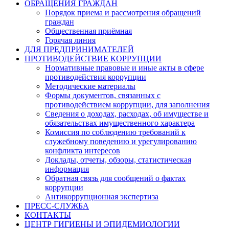
ОБРАЩЕНИЯ ГРАЖДАН
Порядок приема и рассмотрения обращений
граждан
Общественная приёмная
Горячая линия
ДЛЯ ПРЕДПРИНИМАТЕЛЕЙ
ПРОТИВОДЕЙСТВИЕ КОРРУПЦИИ
Нормативные правовые и иные акты в сфере
противодействия коррупции
Методические материалы
Формы документов, связанных с
противодействием коррупции, для заполнения
Сведения о доходах, расходах, об имуществе и
обязательствах имущественного характера
Комиссия по соблюдению требований к
служебному поведению и урегулированию
конфликта интересов
Доклады, отчеты, обзоры, статистическая
информация
Обратная связь для сообщений о фактах
коррупции
Антикоррупционная экспертиза
ПРЕСС-СЛУЖБА
КОНТАКТЫ
ЦЕНТР ГИГИЕНЫ И ЭПИДЕМИОЛОГИИ