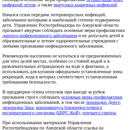
инфекций летом
, а также
вирусных кишечных инфекций
.
Начался сезон передачи энтеровирусных инфекций,
заболевание которыми в наибольшей степени подвержены
дети. Управление Роспотребнадзора по Амурской области
призывает амурчан соблюдать основные меры профилактики
данного инфекционного заболевания
и не допускать детей в
образовательные и летние оздоровительные учреждения с
любыми признаками инфекционного заболевания.
Рекомендуем населению не купаться в не предназначенных
для этих целей местах, особенно со стоячей водой и в
развлекательных аттракционах на воде и фонтанах, а
использовать для купания официально установленные зоны
рекреаций, вода в которых соответствует установленным
требованиям безопасности.
В преддверии сезона отпусков при выезде за рубеж
призываем строго соблюдать
основные меры профилактики
инфекционных заболеваний, в том числе
лихорадки Денге
,
лихорадки Зика
,
коронавируса ближневосточного
респираторного синдрома (БВРС-КоВ)
,
птичьего гриппа
.
При использовании материалов Управления
Роспотребнадзора по Амурской области ссылка на