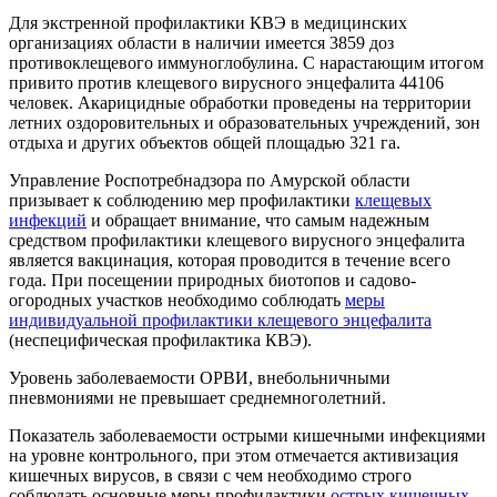
Для экстренной профилактики КВЭ в медицинских
организациях области в наличии имеется 3859 доз
противоклещевого иммуноглобулина. С нарастающим итогом
привито против клещевого вирусного энцефалита 44106
человек. Акарицидные обработки проведены на территории
летних оздоровительных и образовательных учреждений, зон
отдыха и других объектов общей площадью 321 га.
Управление Роспотребнадзора по Амурской области
призывает к соблюдению мер профилактики
клещевых
инфекций
и обращает внимание, что самым надежным
средством профилактики клещевого вирусного энцефалита
является вакцинация, которая проводится в течение всего
года. При посещении природных биотопов и садово-
огородных участков необходимо соблюдать
меры
индивидуальной профилактики клещевого энцефалита
(неспецифическая профилактика КВЭ).
Уровень заболеваемости ОРВИ, внебольничными
пневмониями не превышает среднемноголетний.
Показатель заболеваемости острыми кишечными инфекциями
на уровне контрольного, при этом отмечается активизация
кишечных вирусов, в связи с чем необходимо строго
соблюдать основные меры профилактики
острых кишечных