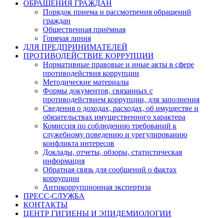
ОБРАЩЕНИЯ ГРАЖДАН
Порядок приема и рассмотрения обращений
граждан
Общественная приёмная
Горячая линия
ДЛЯ ПРЕДПРИНИМАТЕЛЕЙ
ПРОТИВОДЕЙСТВИЕ КОРРУПЦИИ
Нормативные правовые и иные акты в сфере
противодействия коррупции
Методические материалы
Формы документов, связанных с
противодействием коррупции, для заполнения
Сведения о доходах, расходах, об имуществе и
обязательствах имущественного характера
Комиссия по соблюдению требований к
служебному поведению и урегулированию
конфликта интересов
Доклады, отчеты, обзоры, статистическая
информация
Обратная связь для сообщений о фактах
коррупции
Антикоррупционная экспертиза
ПРЕСС-СЛУЖБА
КОНТАКТЫ
ЦЕНТР ГИГИЕНЫ И ЭПИДЕМИОЛОГИИ