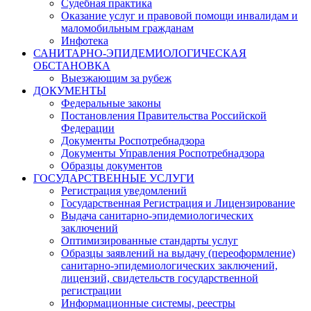
Судебная практика
Оказание услуг и правовой помощи инвалидам и
маломобильным гражданам
Инфотека
САНИТАРНО-ЭПИДЕМИОЛОГИЧЕСКАЯ
ОБСТАНОВКА
Выезжающим за рубеж
ДОКУМЕНТЫ
Федеральные законы
Постановления Правительства Российской
Федерации
Документы Роспотребнадзора
Документы Управления Роспотребнадзора
Образцы документов
ГОСУДАРСТВЕННЫЕ УСЛУГИ
Регистрация уведомлений
Государственная Регистрация и Лицензирование
Выдача санитарно-эпидемиологических
заключений
Оптимизированные стандарты услуг
Образцы заявлений на выдачу (переоформление)
санитарно-эпидемиологических заключений,
лицензий, свидетельств государственной
регистрации
Информационные системы, реестры