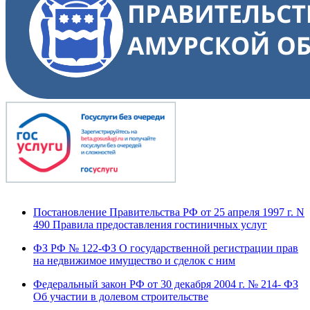
Постановление Правительства РФ от 25 апреля 1997 г. N
490 Правила предоставления гостиничных услуг
ФЗ РФ № 122-ФЗ О государственной регистрации прав
на недвижимое имущество и сделок с ним
Федеральный закон РФ от 30 декабря 2004 г. № 214- ФЗ
Об участии в долевом строительстве