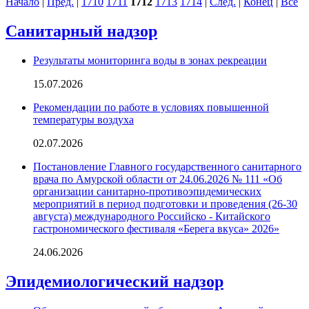
Начало
|
Пред.
|
1710
1711
1712
1713
1714
|
След.
|
Конец
|
Все
Санитарный надзор
Результаты мониторинга воды в зонах рекреации
15.07.2026
Рекомендации по работе в условиях повышенной
температуры воздуха
02.07.2026
Постановление Главного государственного санитарного
врача по Амурской области от 24.06.2026 № 111 «Об
организации санитарно-противоэпидемических
мероприятий в период подготовки и проведения (26-30
августа) международного Российско - Китайского
гастрономического фестиваля «Берега вкуса» 2026»
24.06.2026
Эпидемиологический надзор