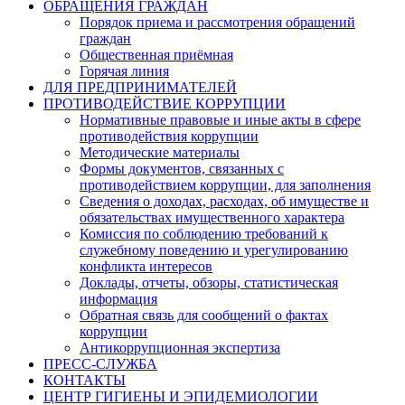
ОБРАЩЕНИЯ ГРАЖДАН
Порядок приема и рассмотрения обращений
граждан
Общественная приёмная
Горячая линия
ДЛЯ ПРЕДПРИНИМАТЕЛЕЙ
ПРОТИВОДЕЙСТВИЕ КОРРУПЦИИ
Нормативные правовые и иные акты в сфере
противодействия коррупции
Методические материалы
Формы документов, связанных с
противодействием коррупции, для заполнения
Сведения о доходах, расходах, об имуществе и
обязательствах имущественного характера
Комиссия по соблюдению требований к
служебному поведению и урегулированию
конфликта интересов
Доклады, отчеты, обзоры, статистическая
информация
Обратная связь для сообщений о фактах
коррупции
Антикоррупционная экспертиза
ПРЕСС-СЛУЖБА
КОНТАКТЫ
ЦЕНТР ГИГИЕНЫ И ЭПИДЕМИОЛОГИИ