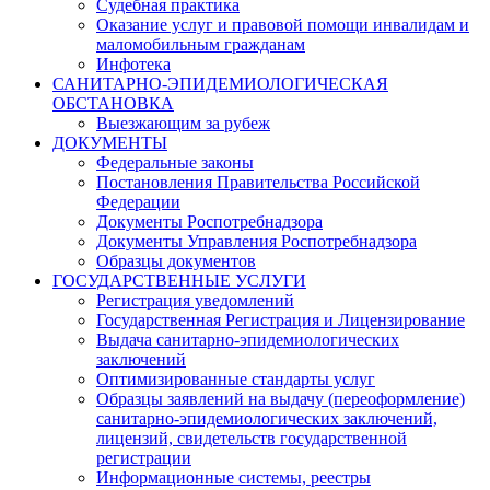
Судебная практика
Оказание услуг и правовой помощи инвалидам и
маломобильным гражданам
Инфотека
САНИТАРНО-ЭПИДЕМИОЛОГИЧЕСКАЯ
ОБСТАНОВКА
Выезжающим за рубеж
ДОКУМЕНТЫ
Федеральные законы
Постановления Правительства Российской
Федерации
Документы Роспотребнадзора
Документы Управления Роспотребнадзора
Образцы документов
ГОСУДАРСТВЕННЫЕ УСЛУГИ
Регистрация уведомлений
Государственная Регистрация и Лицензирование
Выдача санитарно-эпидемиологических
заключений
Оптимизированные стандарты услуг
Образцы заявлений на выдачу (переоформление)
санитарно-эпидемиологических заключений,
лицензий, свидетельств государственной
регистрации
Информационные системы, реестры