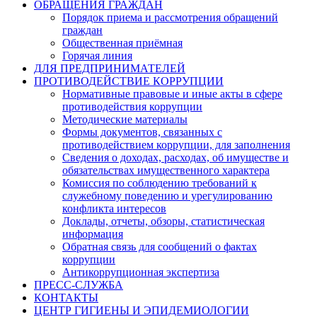
ОБРАЩЕНИЯ ГРАЖДАН
Порядок приема и рассмотрения обращений
граждан
Общественная приёмная
Горячая линия
ДЛЯ ПРЕДПРИНИМАТЕЛЕЙ
ПРОТИВОДЕЙСТВИЕ КОРРУПЦИИ
Нормативные правовые и иные акты в сфере
противодействия коррупции
Методические материалы
Формы документов, связанных с
противодействием коррупции, для заполнения
Сведения о доходах, расходах, об имуществе и
обязательствах имущественного характера
Комиссия по соблюдению требований к
служебному поведению и урегулированию
конфликта интересов
Доклады, отчеты, обзоры, статистическая
информация
Обратная связь для сообщений о фактах
коррупции
Антикоррупционная экспертиза
ПРЕСС-СЛУЖБА
КОНТАКТЫ
ЦЕНТР ГИГИЕНЫ И ЭПИДЕМИОЛОГИИ