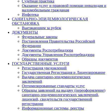
Судебная практика
Оказание услуг и правовой помощи инвалидам и
маломобильным гражданам
Инфотека
САНИТАРНО-ЭПИДЕМИОЛОГИЧЕСКАЯ
ОБСТАНОВКА
Выезжающим за рубеж
ДОКУМЕНТЫ
Федеральные законы
Постановления Правительства Российской
Федерации
Документы Роспотребнадзора
Документы Управления Роспотребнадзора
Образцы документов
ГОСУДАРСТВЕННЫЕ УСЛУГИ
Регистрация уведомлений
Государственная Регистрация и Лицензирование
Выдача санитарно-эпидемиологических
заключений
Оптимизированные стандарты услуг
Образцы заявлений на выдачу (переоформление)
санитарно-эпидемиологических заключений,
лицензий, свидетельств государственной
регистрации
Информационные системы, реестры