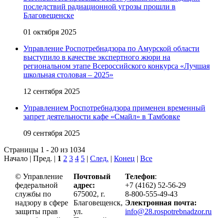
последствий радиационной угрозы прошли в
Благовещенске
01 октября 2025
Управление Роспотребнадзора по Амурской области
выступило в качестве экспертного жюри на
региональном этапе Всероссийского конкурса «Лучшая
школьная столовая – 2025»
12 сентября 2025
Управлением Роспотребнадзора применен временный
запрет деятельности кафе «Смайл» в Тамбовке
09 сентября 2025
Страницы 1 - 20 из 1034
Начало | Пред. |
1
2
3
4
5
|
След.
|
Конец
|
Все
© Управление
Почтовый
Телефон
:
федеральной
адрес:
+7 (4162) 52-56-29
службы по
675002, г.
8-800-555-49-43
надзору в сфере
Благовещенск,
Электронная почта:
защиты прав
ул.
info@28.rospotrebnadzor.ru