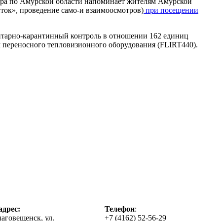
ора по Амурской области напоминает жителям Амурской
ток», проведение само-и взаимоосмотров)
при посещении
нитарно-карантинный контроль в отношении 162 единиц
м переносного тепловизионного оборудования (
FLIR
T
440).
дрес:
Телефон
:
лаговещенск, ул.
+7 (4162) 52-56-29