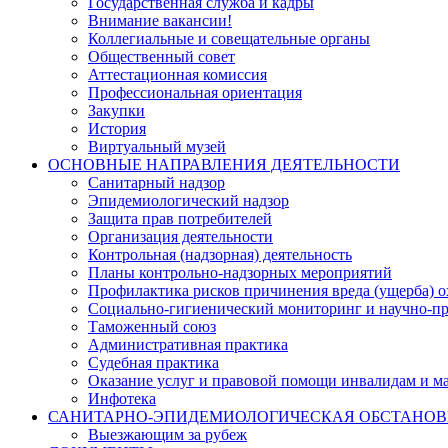
Государственная служба и кадры
Внимание вакансии!
Коллегиальные и совещательные органы
Общественный совет
Аттестационная комиссия
Профессиональная ориентация
Закупки
История
Виртуальный музей
ОСНОВНЫЕ НАПРАВЛЕНИЯ ДЕЯТЕЛЬНОСТИ
Санитарный надзор
Эпидемиологический надзор
Защита прав потребителей
Организация деятельности
Контрольная (надзорная) деятельность
Планы контрольно-надзорных мероприятий
Профилактика рисков причинения вреда (ущерба) 
Социально-гигиенический мониторинг и научно-пр
Таможенный союз
Административная практика
Судебная практика
Оказание услуг и правовой помощи инвалидам и 
Инфотека
САНИТАРНО-ЭПИДЕМИОЛОГИЧЕСКАЯ ОБСТАНО
Выезжающим за рубеж