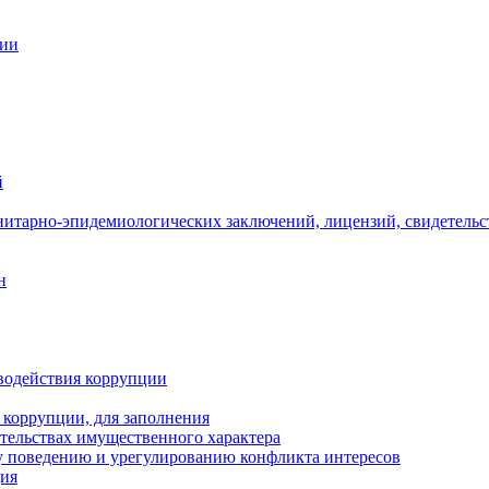
ции
й
нитарно-эпидемиологических заключений, лицензий, свидетельс
н
водействия коррупции
 коррупции, для заполнения
ательствах имущественного характера
 поведению и урегулированию конфликта интересов
ция