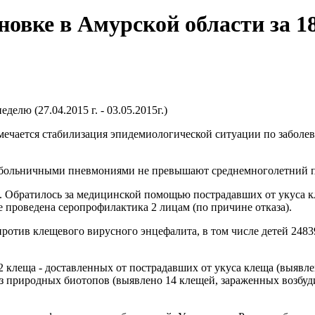
вке в Амурской области за 18 н
елю (27.04.2015 г. - 03.05.2015г.)
мечается стабилизация эпидемиологической ситуации по забол
больничными пневмониями не превышают среднемноголетний п
. Обратилось за медицинской помощью пострадавших от укуса кле
 проведена серопрофилактика 2 лицам (по причине отказа).
против клещевого вирусного энцефалита, в том числе детей 2483
32 клеща - доставленных от пострадавших от укуса клеща (выявл
из природных биотопов (выявлено 14 клещей, зараженных возбуд