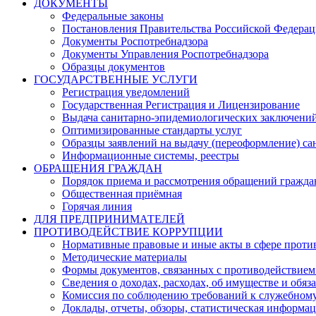
ДОКУМЕНТЫ
Федеральные законы
Постановления Правительства Российской Федера
Документы Роспотребнадзора
Документы Управления Роспотребнадзора
Образцы документов
ГОСУДАРСТВЕННЫЕ УСЛУГИ
Регистрация уведомлений
Государственная Регистрация и Лицензирование
Выдача санитарно-эпидемиологических заключени
Оптимизированные стандарты услуг
Образцы заявлений на выдачу (переоформление) са
Информационные системы, реестры
ОБРАЩЕНИЯ ГРАЖДАН
Порядок приема и рассмотрения обращений гражда
Общественная приёмная
Горячая линия
ДЛЯ ПРЕДПРИНИМАТЕЛЕЙ
ПРОТИВОДЕЙСТВИЕ КОРРУПЦИИ
Нормативные правовые и иные акты в сфере проти
Методические материалы
Формы документов, связанных с противодействием
Сведения о доходах, расходах, об имуществе и обяз
Комиссия по соблюдению требований к служебному
Доклады, отчеты, обзоры, статистическая информа