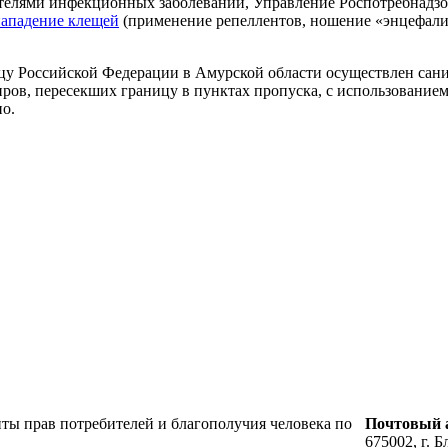
ителями инфекционных заболеваний, Управление Роспотребнадз
ападение клещей
(применение репеллентов, ношение «энцефали
ницу Российской Федерации в Амурской области осуществлен са
иров, пересекших границу в пунктах пропуска, с использование
о.
ты прав потребителей и благополучия человека по
Почтовый а
675002, г. Б